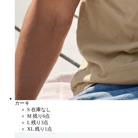
カーキ
S
在庫なし
M
残り6点
L
残り3点
XL
残り1点