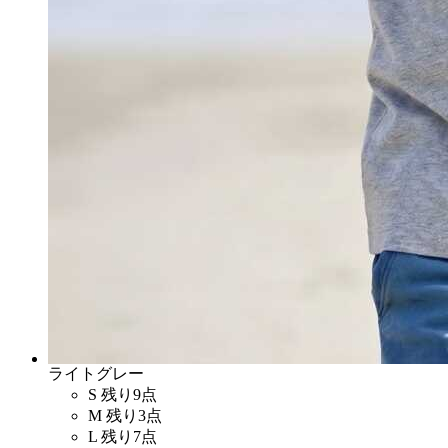
ライトグレー
S
残り9点
M
残り3点
L
残り7点