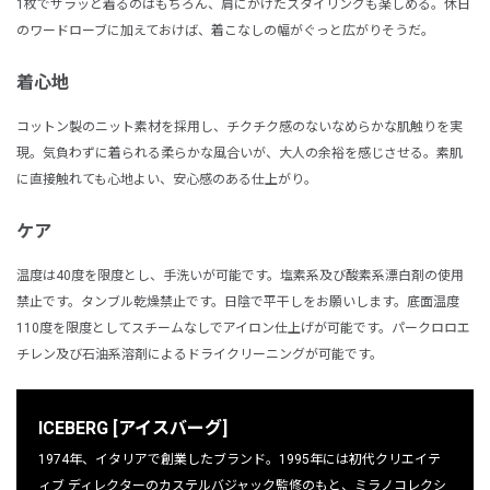
1枚でサラッと着るのはもちろん、肩にかけたスタイリングも楽しめる。休日
のワードローブに加えておけば、着こなしの幅がぐっと広がりそうだ。
着心地
コットン製のニット素材を採用し、チクチク感のないなめらかな肌触りを実
現。気負わずに着られる柔らかな風合いが、大人の余裕を感じさせる。素肌
に直接触れても心地よい、安心感のある仕上がり。
ケア
温度は40度を限度とし、手洗いが可能です。塩素系及び酸素系漂白剤の使用
禁止です。タンブル乾燥禁止です。日陰で平干しをお願いします。底面温度
110度を限度としてスチームなしでアイロン仕上げが可能です。パークロロエ
チレン及び石油系溶剤によるドライクリーニングが可能です。
ICEBERG [アイスバーグ]
1974年、イタリアで創業したブランド。
1995年には初代クリエイテ
ィブ ディレクターのカステルバジャ
ック監修のもと、ミラノコレクシ