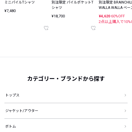
ミニパイルTシャツ
別注限定 パイルポケットT
別注限定 BRAINCHILD
シャツ
WALLA WALLA ベ
¥7,480
ルTシャツ
¥18,700
¥4,620
60%OFF
2点以上購入で
10
%
カテゴリー・ブランドから探す
トップス
ジャケット/アウター
ボトム