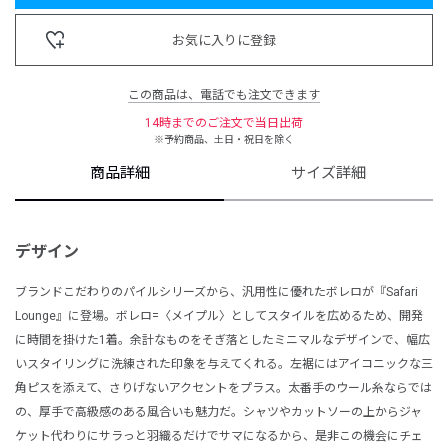
お気に入りに登録
この商品は、電話でも注文できます
14時までのご注文で当日出荷
※予約商品、土日・祝日を除く
商品詳細
サイズ詳細
デザイン
ブランドこだわりのパイルシリーズから、汎用性に優れたボレロが『Safari
Lounge』に登場。ボレロ=〈メイプル〉としてスタイルを広めるため、開発
に時間を掛けた1着。余計なものをそぎ落としたミニマルなデザインで、幅広
いスタイリングに洗練された印象を与えてくれる。左裾にはアイコニックな三
角ピスを添えて、さりげないアクセントをプラス。太番手のウール糸ならでは
の、厚手で高級感のある風合いも魅力だ。シャツやカットソーの上からジャ
ケット代わりにサラっと羽織るだけでサマになるから、是非この機会にチェ