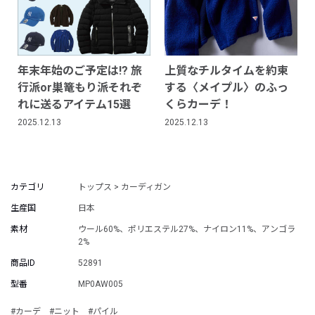
年末年始のご予定は!? 旅
上質なチルタイムを約束
行派or巣篭もり派それぞ
する〈メイプル〉のふっ
れに送るアイテム15選
くらカーデ！
2025.12.13
2025.12.13
カテゴリ
トップス > カーディガン
生産国
日本
素材
ウール60%、ポリエステル27%、ナイロン11%、アンゴラ
2%
商品ID
52891
型番
MP0AW005
#カーデ
#ニット
#パイル