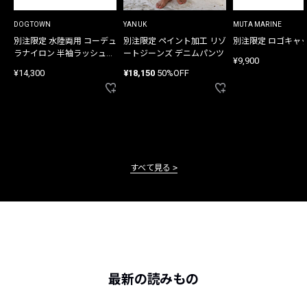
DOGTOWN
YANUK
MUTA MARINE
別注限定 水陸両用 コーデュ
別注限定 ペイント加工 リゾ
別注限定 ロゴキャ
ラナイロン 半袖ラッシュガ
ートジーンズ デニムパンツ
¥9,900
ード
¥14,300
¥18,150
50%OFF
すべて見る
最新の読みもの