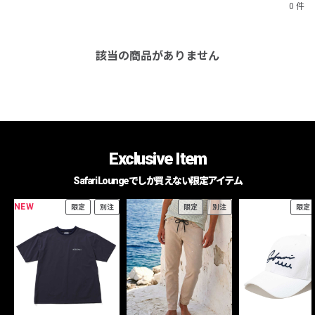
0 件
該当の商品がありません
Exclusive Item
Safari Loungeでしか買えない限定アイテム
NEW
限定
別注
限定
別注
限定