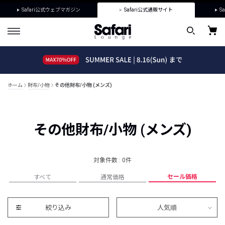
Safari公式ウェブマガジン
Safari公式通販サイト
Sa
ホーム
財布/小物
その他財布/小物 (メンズ)
その他財布/小物 (メンズ)
対象件数 : 0件
セール価格
すべて
通常価格
絞り込み
人気順