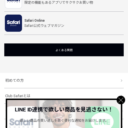
限定の機能もあるアプリでサクサクお買い物
Safari Online
Safari公式ウェブマガジン
よくある質問
初めての方
Club Safariとは
LINE ID連携で欲しい商品を見逃さない！
ショッピングガイド
欲しい商品の買い逃しを防ぐ便利な通知をお届けします。
会社概要・規約