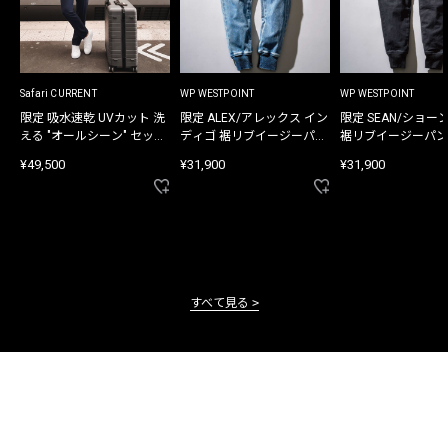
Safari CURRENT
WP WESTPOINT
WP WESTPOINT
限定 吸水速乾 UVカット 洗
限定 ALEX/アレックス イン
限定 SEAN/ショー
える "オールシーン" セット
ディゴ 裾リブイージーパン
裾リブイージーパン
アップ
ツ
¥49,500
¥31,900
¥31,900
すべて見る