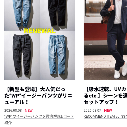
【新型も登場】大人気だっ
【吸水速乾、UV
た”WP”イージーパンツがリニ
るetc.】シーン
ューアル！
セットアップ！
NEW
NEW
2026.08.08
2026.08.07
“WP”のイージーパンツを徹底解説&コーデ
RECOMMEND ITEM vol.33
紹介