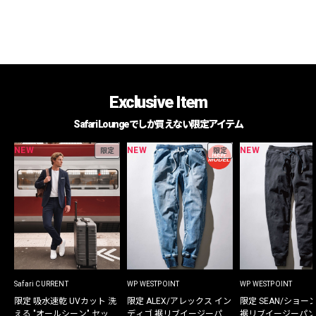
Exclusive Item
Safari Loungeでしか買えない限定アイテム
NEW
NEW
NEW
限定
限定
Safari CURRENT
WP WESTPOINT
WP WESTPOINT
限定 吸水速乾 UVカット 洗
限定 ALEX/アレックス イン
限定 SEAN/ショー
える "オールシーン" セット
ディゴ 裾リブイージーパン
裾リブイージーパン