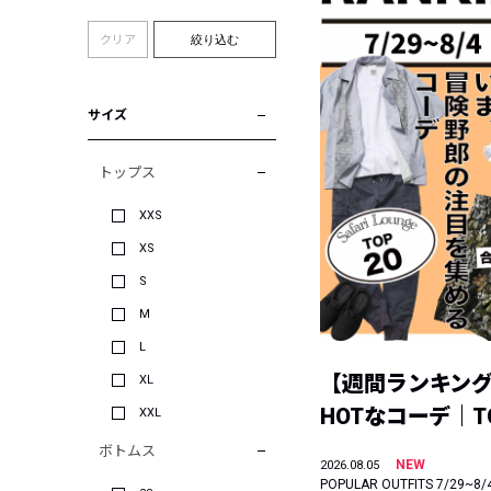
クリア
絞り込む
サイズ
トップス
XXS
XS
S
M
L
【週間ランキン
XL
HOTなコーデ｜TO
XXL
ボトムス
NEW
2026.08.05
POPULAR OUTFITS 7/29~8/