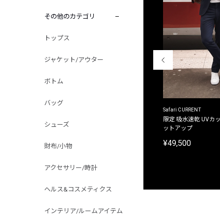
その他のカテゴリ
トップス
ジャケット/アウター
ボトム
バッグ
ACANTHUS
Safari CURRENT
別注限定 フード付き チェックシャツジャケット
限定 吸水速乾 UVカッ
シューズ
ットアップ
¥31,900
¥49,500
財布/小物
アクセサリー/時計
ヘルス&コスメティクス
インテリア/ルームアイテム