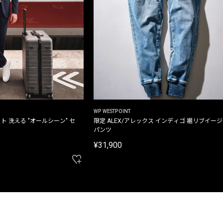
WP WESTPOINT
ト 洗える "オールシーン" セ
限定 ALEX/アレックス インディゴ 裾リブイー
パンツ
¥31,900