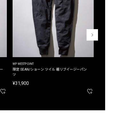
WP WESTPOINT
WP WESTPOINT
ジー
限定 SEAN/ショーン ツイル 裾リブイージーパン
限定 DAVID/デイヴィッド インデ
ツ
イージーパンツ
¥31,900
¥33,000