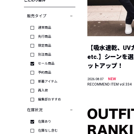
こだわり条件
販売タイプ
通常商品
先行商品
限定商品
【吸水速乾、UV
別注商品
etc.】シーンを
セール商品
ットアップ！
予約商品
NEW
2026.08.07
新着アイテム
RECOMMEND ITEM vol.334
再入荷
編集部おすすめ
在庫状況
在庫あり
在庫なし含む