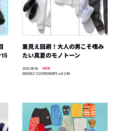
目
重見え回避！大人の男こそ嗜み
15
たい真夏のモノトーン
NEW
2026.08.06
WEEKLY COORDINATE vol.240