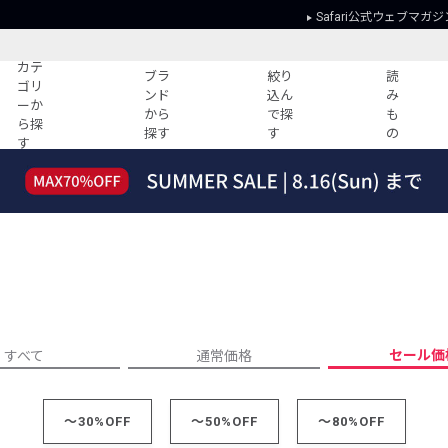
Safari公式ウェブマガジ
カテ
ブラ
絞り
読
ゴリ
ンド
込ん
み
ーか
から
で探
も
ら探
探す
す
の
す
読みもの
ガイド
ー
すべての記事
ショッピング
2026年のイチオシTシャツ！
初めての方
“WP”のイージーパンツを徹底解説&コ
Club Safari
ーデ紹介
よくある質問
HOTなコーデ TOP20
会社概要
ディネート
新ブランドご紹介！
会員利用規約
セール価
すべて
通常価格
人気記事ランキング
プライバシー
バイヤーズ レコメンド
特定商取引に
今週の別注アイテム
～30%OFF
～50%OFF
～80%OFF
ウィークリーコーデ