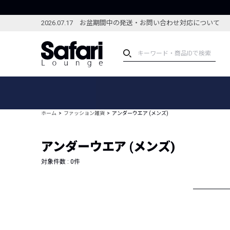
2026.07.17 お盆期間中の発送・お問い合わせ対応について
アイテム
スペシャル
カテゴリーから探す
スペシャルフィーチャ
ホーム
ファッション雑貨
アンダーウエア (メンズ)
ブランドから探す
特集記事
絞り込んで探す
アンダーウエア (メンズ)
新着アイテム
コーディネート
編集部のおすすめアイテム
対象件数 :
0
件
編集部のおすすめコー
ランキング
雑誌・カタログ掲載アイテム
セール