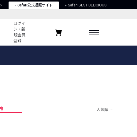
ン
Safari公式通販サイト
Safari BEST DELICIOUS
ログイ
ン・新
規会員
登録
ログイン・新規会員登録
お気に入りアイテム
ガイド
お気に入りブランド
お気に入り記事
最近チェックしたアイテム
格
人気順
ポリシー
関する法律