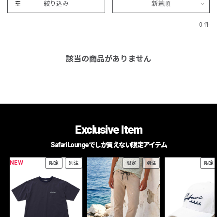
絞り込み
新着順
0 件
該当の商品がありません
Exclusive Item
Safari Loungeでしか買えない限定アイテム
NEW
限定
別注
限定
別注
限定