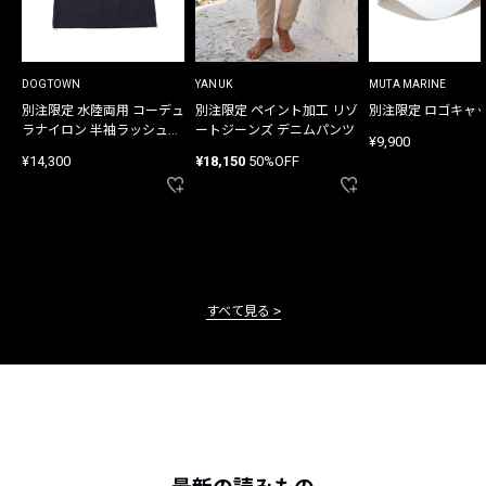
DOGTOWN
YANUK
MUTA MARINE
別注限定 水陸両用 コーデュ
別注限定 ペイント加工 リゾ
別注限定 ロゴキャ
ラナイロン 半袖ラッシュガ
ートジーンズ デニムパンツ
¥9,900
ード
¥14,300
¥18,150
50%OFF
すべて見る