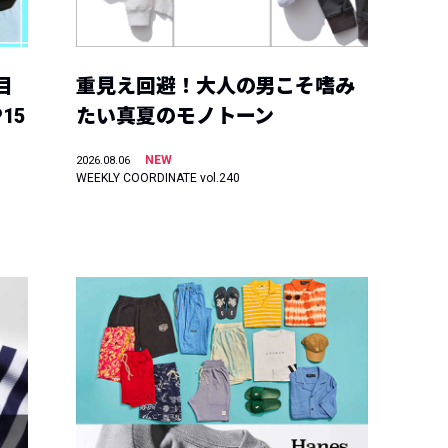
目
重見え回避！大人の男こそ嗜み
15
たい真夏のモノトーン
NEW
2026.08.06
WEEKLY COORDINATE vol.240