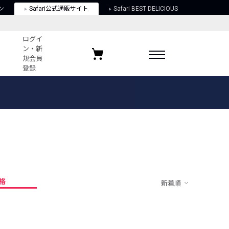
ン
Safari公式通販サイト
Safari BEST DELICIOUS
ログイ
ン・新
規会員
登録
ログイン・新規会員登録
お気に入りアイテム
ガイド
お気に入りブランド
お気に入り記事
最近チェックしたアイテム
格
新着順
ポリシー
関する法律