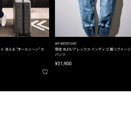
WP WESTPOINT
ト 洗える "オールシーン" セ
限定 ALEX/アレックス インディゴ 裾リブイー
パンツ
¥31,900