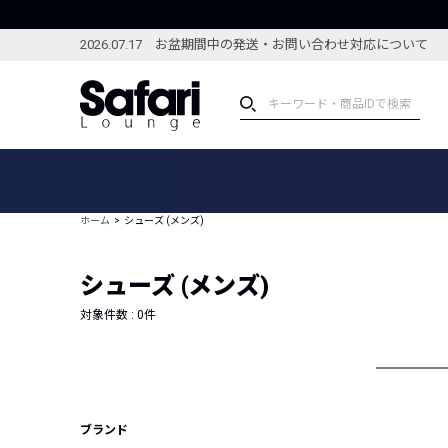
2026.07.17 お盆期間中の発送・お問い合わせ対応について
アイテム
スペシャル
カテゴリーから探す
スペシャルフィーチャ
ホーム
シューズ (メンズ)
ブランドから探す
特集記事
絞り込んで探す
シューズ (メンズ)
新着アイテム
コーディネート
編集部のおすすめアイテム
対象件数 :
0
件
編集部のおすすめコー
ランキング
雑誌・カタログ掲載アイテム
セール
ブランド