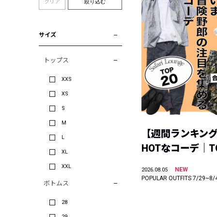
クリア
絞り込む
サイズ
トップス
XXS
XS
S
M
【週間ランキン
L
HOTなコーデ｜TO
XL
XXL
NEW
2026.08.05
POPULAR OUTFITS 7/29~8/
ボトムス
28
29