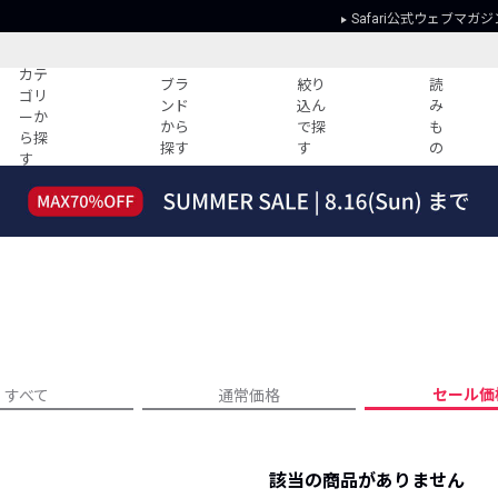
Safari公式ウェブマガジ
カテ
ブラ
絞り
読
ゴリ
ンド
込ん
み
ーか
から
で探
も
ら探
探す
す
の
す
読みもの
ガイド
ー
すべての記事
ショッピング
2026年のイチオシTシャツ！
初めての方
“WP”のイージーパンツを徹底解説&コ
Club Safari
ーデ紹介
よくある質問
HOTなコーデ TOP20
会社概要
ディネート
新ブランドご紹介！
会員利用規約
セール価
すべて
通常価格
人気記事ランキング
プライバシー
バイヤーズ レコメンド
特定商取引に
今週の別注アイテム
該当の商品がありません
ウィークリーコーデ