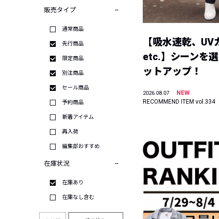
販売タイプ
通常商品
【吸水速乾、UV
先行商品
etc.】シーンを
限定商品
ットアップ！
別注商品
セール商品
NEW
2026.08.07
RECOMMEND ITEM vol.334
予約商品
新着アイテム
再入荷
編集部おすすめ
在庫状況
在庫あり
在庫なし含む