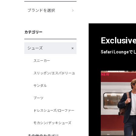
ブランドを選択
カテゴリー
Exclusiv
シューズ
Safari Loun
スニーカー
スリッポン/エスパドリーユ
NEW
NEW
限定
別注
サンダル
ブーツ
ドレスシューズ/ローファー
モカシン/デッキシューズ