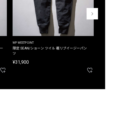
WP WESTPOINT
WP WESTPOINT
ジー
限定 SEAN/ショーン ツイル 裾リブイージーパン
限定 DAVID/デイヴィッド インデ
ツ
イージーパンツ
¥31,900
¥33,000