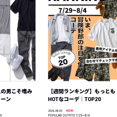
人の男こそ嗜み
【週間ランキング】もっとも
トーン
HOTなコーデ｜TOP20
NEW
2026.08.05
40
POPULAR OUTFITS 7/29~8/4