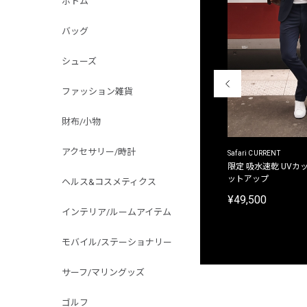
ボトム
バッグ
シューズ
ファッション雑貨
財布/小物
アクセサリー/時計
ACANTHUS
Safari CURRENT
別注限定 フード付き チェックシャツジャケット
限定 吸水速乾 UVカッ
ットアップ
ヘルス&コスメティクス
¥31,900
¥49,500
インテリア/ルームアイテム
モバイル/ステーショナリー
サーフ/マリングッズ
ゴルフ