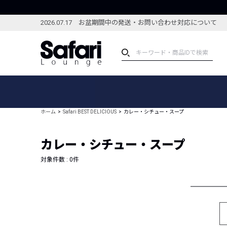
2026.07.17 お盆期間中の発送・お問い合わせ対応について
アイテム
スペシャル
カテゴリーから探す
スペシャルフィーチャ
ホーム
Safari BEST DELICIOUS
カレー・シチュー・スープ
ブランドから探す
特集記事
絞り込んで探す
カレー・シチュー・スープ
新着アイテム
コーディネート
編集部のおすすめアイテム
対象件数 :
0
件
編集部のおすすめコー
ランキング
雑誌・カタログ掲載アイテム
セール