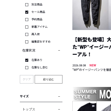
別注商品
セール商品
予約商品
新着アイテム
再入荷
【新型も登場】
編集部おすすめ
た”WP”イージ
在庫状況
ーアル！
在庫あり
NEW
2026.08.08
在庫なし含む
“WP”のイージーパンツを徹
クリア
絞り込む
サイズ
トップス