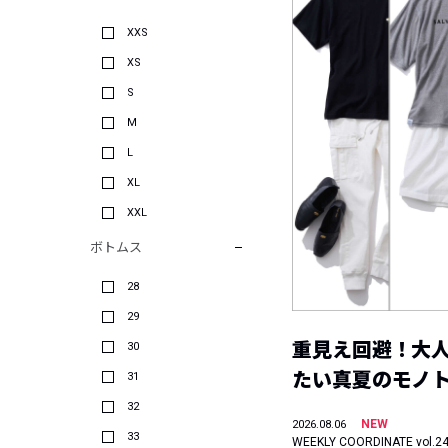
XXS
XS
S
M
L
XL
XXL
ボトムス
28
29
重見え回避！大
30
たい真夏のモノ
31
32
NEW
2026.08.06
33
WEEKLY COORDINATE vol.2