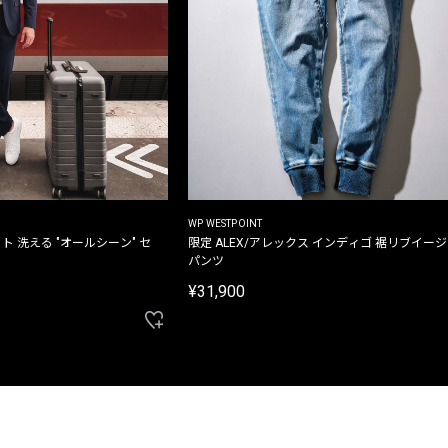
WP WESTPOINT
ト 洗える "オールシーン" セ
限定 ALEX/アレックス インディゴ 裾リブイー
パンツ
¥31,900