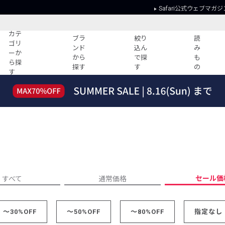
Safari公式ウェブマガジ
カテ
ブラ
絞り
読
ゴリ
ンド
込ん
み
ーか
から
で探
も
ら探
探す
す
の
す
読みもの
ガイド
ー
すべての記事
ショッピング
2026年のイチオシTシャツ！
初めての方
“WP”のイージーパンツを徹底解説&コ
Club Safari
ーデ紹介
よくある質問
HOTなコーデ TOP20
会社概要
ディネート
新ブランドご紹介！
会員利用規約
セール価
すべて
通常価格
人気記事ランキング
プライバシー
バイヤーズ レコメンド
特定商取引に
今週の別注アイテム
～30%OFF
～50%OFF
～80%OFF
指定なし
ウィークリーコーデ