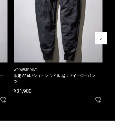
WP WESTPOINT
WP WESTPOINT
ジー
限定 SEAN/ショーン ツイル 裾リブイージーパン
限定 DAVID/デイヴィッド インデ
ツ
イージーパンツ
¥31,900
¥33,000