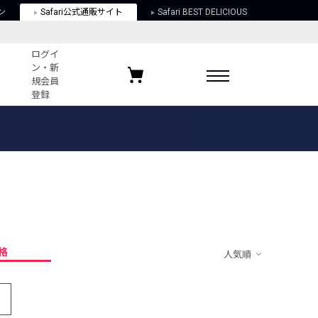
ン
Safari公式通販サイト
Safari BEST DELICIOUS
ログイ
ン・新
規会員
登録
ログイン・新規会員登録
お気に入りアイテム
ガイド
お気に入りブランド
お気に入り記事
最近チェックしたアイテム
格
人気順
ポリシー
関する法律