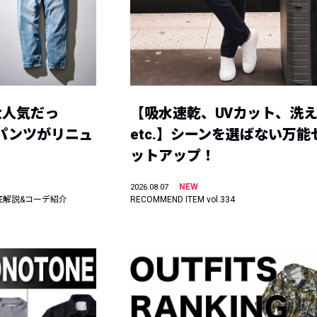
大人気だっ
【吸水速乾、UVカット、洗
ーパンツがリニュ
etc.】シーンを選ばない万能
ットアップ！
NEW
2026.08.07
底解説&コーデ紹介
RECOMMEND ITEM vol.334