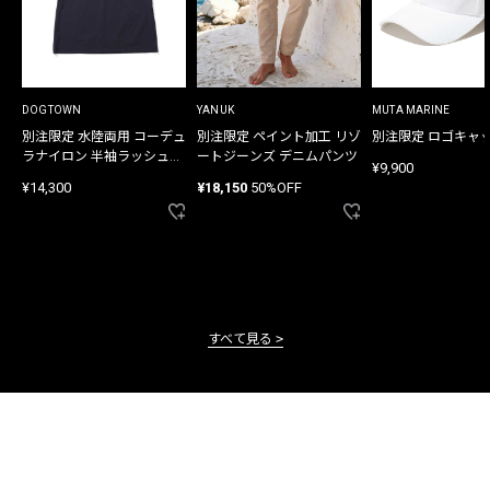
DOGTOWN
YANUK
MUTA MARINE
別注限定 水陸両用 コーデュ
別注限定 ペイント加工 リゾ
別注限定 ロゴキャ
ラナイロン 半袖ラッシュガ
ートジーンズ デニムパンツ
¥9,900
ード
¥14,300
¥18,150
50%OFF
すべて見る