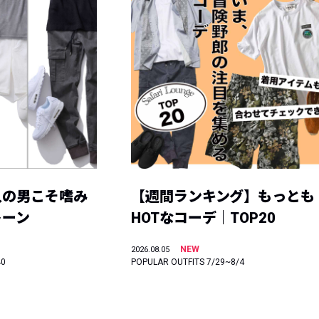
人の男こそ嗜み
【週間ランキング】もっとも
トーン
HOTなコーデ｜TOP20
NEW
2026.08.05
40
POPULAR OUTFITS 7/29~8/4