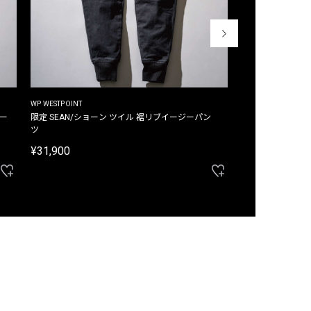
WP WESTPOINT
WP WESTPOINT
ジー
限定 SEAN/ショーン ツイル 裾リブイージーパン
限定 DAVID/デイヴィッド インデ
ツ
イージーパンツ
¥31,900
¥33,000