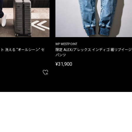
WP WESTPOINT
ト 洗える "オールシーン" セ
限定 ALEX/アレックス インディゴ 裾リブイー
パンツ
¥31,900