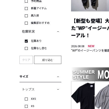
予約商品
新着アイテム
再入荷
【新型も登場】
編集部おすすめ
た”WP”イージ
在庫状況
ーアル！
在庫あり
NEW
2026.08.08
在庫なし含む
“WP”のイージーパンツを徹
クリア
絞り込む
サイズ
トップス
XXS
XS