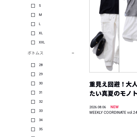
S
M
L
XL
XXL
ボトムス
28
29
重見え回避！大
30
たい真夏のモノ
31
32
NEW
2026.08.06
33
WEEKLY COORDINATE vol.2
34
35