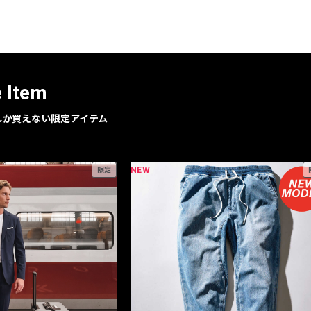
レコメンドアイテム
ピックアップアイテム
フォーカスブランド
セールおすすめアイテム
e Item
人気アイテム TOP 15
geでしか買えない限定アイテム
NEW
限定