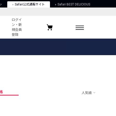
ン
Safari公式通販サイト
Safari BEST DELICIOUS
ログイ
ン・新
規会員
登録
ログイン・新規会員登録
お気に入りアイテム
ガイド
お気に入りブランド
お気に入り記事
最近チェックしたアイテム
格
人気順
ポリシー
関する法律