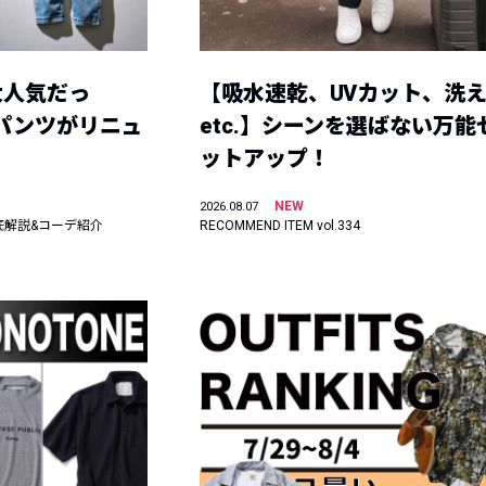
大人気だっ
【吸水速乾、UVカット、洗
ーパンツがリニュ
etc.】シーンを選ばない万能
ットアップ！
NEW
2026.08.07
底解説&コーデ紹介
RECOMMEND ITEM vol.334