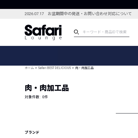
2026.07.17 お盆期間中の発送・お問い合わせ対応について
アイテム
スペシャル
カテゴリーから探す
スペシャルフィーチャ
ホーム
Safari BEST DELICIOUS
肉・肉加工品
ブランドから探す
特集記事
絞り込んで探す
肉・肉加工品
新着アイテム
コーディネート
編集部のおすすめアイテム
対象件数 :
0
件
編集部のおすすめコー
ランキング
雑誌・カタログ掲載アイテム
セール
ブランド