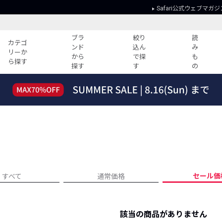
Safari公式ウェブマガジ
ブラ
絞り
読
カテゴ
ンド
込ん
み
リーか
から
で探
も
ら探す
探す
す
の
読みもの
ガイド
ー
すべての記事
ショッピング
2026年のイチオシTシャツ！
初めての方
“WP”のイージーパンツを徹底解説&コ
Club Safari
ーデ紹介
よくある質問
HOTなコーデ TOP20
会社概要
ディネート
新ブランドご紹介！
会員利用規約
セール価
すべて
通常価格
人気記事ランキング
プライバシー
バイヤーズ レコメンド
特定商取引に
今週の別注アイテム
該当の商品がありません
ウィークリーコーデ