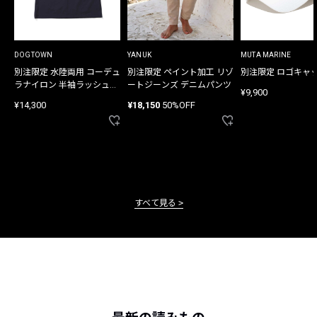
DOGTOWN
YANUK
MUTA MARINE
別注限定 水陸両用 コーデュ
別注限定 ペイント加工 リゾ
別注限定 ロゴキャ
ラナイロン 半袖ラッシュガ
ートジーンズ デニムパンツ
¥9,900
ード
¥14,300
¥18,150
50%OFF
すべて見る