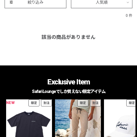
絞り込み
人気順
0 件
該当の商品がありません
Exclusive Item
Safari Loungeでしか買えない限定アイテム
NEW
限定
別注
限定
別注
限定