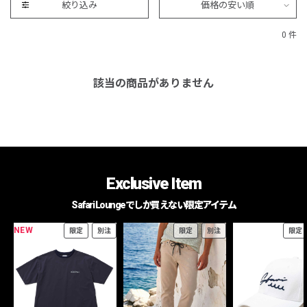
絞り込み
価格の安い順
0 件
該当の商品がありません
Exclusive Item
Safari Loungeでしか買えない限定アイテム
NEW
限定
別注
限定
別注
限定