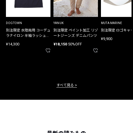
DOGTOWN
YANUK
MUTA MARINE
別注限定 水陸両用 コーデュ
別注限定 ペイント加工 リゾ
別注限定 ロゴキャ
ラナイロン 半袖ラッシュガ
ートジーンズ デニムパンツ
¥9,900
ード
¥14,300
¥18,150
50%OFF
すべて見る