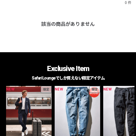
0 件
該当の商品がありません
Exclusive Item
Safari Loungeでしか買えない限定アイテム
NEW
NEW
NEW
限定
限定