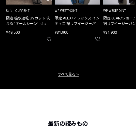
Safari CURRENT
WP WESTPOINT
WP WESTPOINT
限定 吸水速乾 UVカット 洗
限定 ALEX/アレックス イン
限定 SEAN/ショー
える "オールシーン" セット
ディゴ 裾リブイージーパン
裾リブイージーパン
アップ
ツ
¥49,500
¥31,900
¥31,900
すべて見る
最新の読みもの