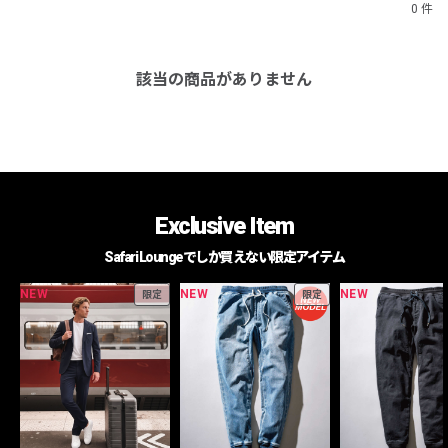
0 件
該当の商品がありません
Exclusive Item
Safari Loungeでしか買えない限定アイテム
NEW
NEW
NEW
限定
限定