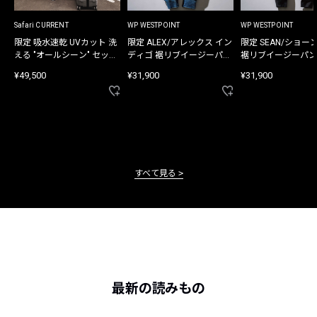
Safari CURRENT
WP WESTPOINT
WP WESTPOINT
限定 吸水速乾 UVカット 洗
限定 ALEX/アレックス イン
限定 SEAN/ショー
える "オールシーン" セット
ディゴ 裾リブイージーパン
裾リブイージーパン
アップ
ツ
¥49,500
¥31,900
¥31,900
すべて見る
最新の読みもの