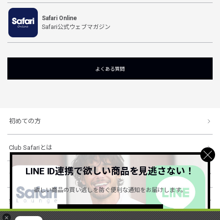
Safari Online
Safari公式ウェブマガジン
よくある質問
初めての方
Club Safariとは
LINE ID連携で欲しい商品を見逃さない！
ショッピングガイド
欲しい商品の買い逃しを防ぐ便利な通知をお届けします。
会社概要・規約
詳しくはこちら ＞
×