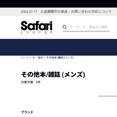
2026.07.17 お盆期間中の発送・お問い合わせ対応について
アイテム
スペシャル
カテゴリーから探す
スペシャルフィーチャ
ホーム
本・雑誌
その他本/雑誌 (メンズ)
ブランドから探す
特集記事
絞り込んで探す
その他本/雑誌 (メンズ)
新着アイテム
コーディネート
編集部のおすすめアイテム
対象件数 :
0
件
編集部のおすすめコー
ランキング
雑誌・カタログ掲載アイテム
セール
ブランド