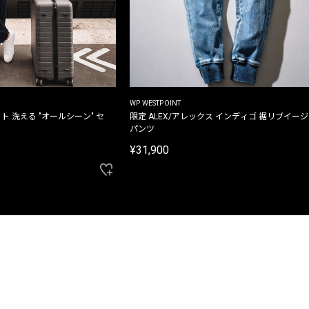
WP WESTPOINT
ト 洗える "オールシーン" セ
限定 ALEX/アレックス インディゴ 裾リブイー
パンツ
¥31,900