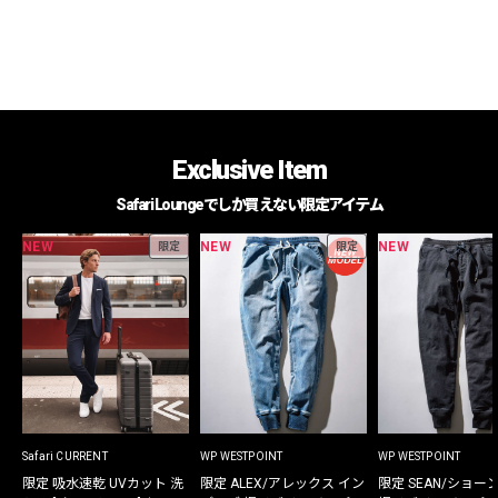
Exclusive Item
Safari Loungeでしか買えない限定アイテム
NEW
NEW
NEW
限定
限定
Safari CURRENT
WP WESTPOINT
WP WESTPOINT
限定 吸水速乾 UVカット 洗
限定 ALEX/アレックス イン
限定 SEAN/ショー