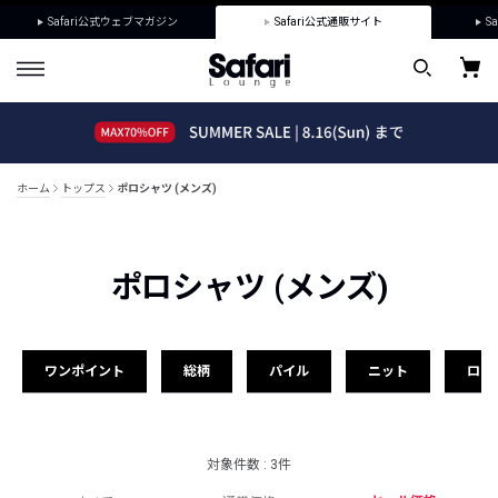
Safari公式ウェブマガジン
Safari公式通販サイト
Sa
ホーム
トップス
ポロシャツ (メンズ)
ポロシャツ (メンズ)
ワンポイント
総柄
パイル
ニット
ロゴ
対象件数 : 3件