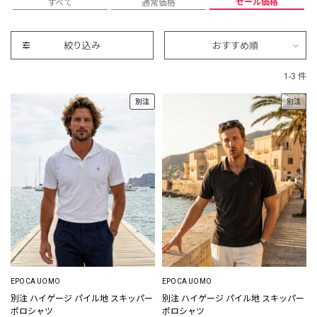
セール価格
すべて
通常価格
絞り込み
おすすめ順
1-3 件
別注
別注
EPOCA UOMO
EPOCA UOMO
別注 ハイゲージ パイル地 スキッパー
別注 ハイゲージ パイル地 スキッパー
ポロシャツ
ポロシャツ