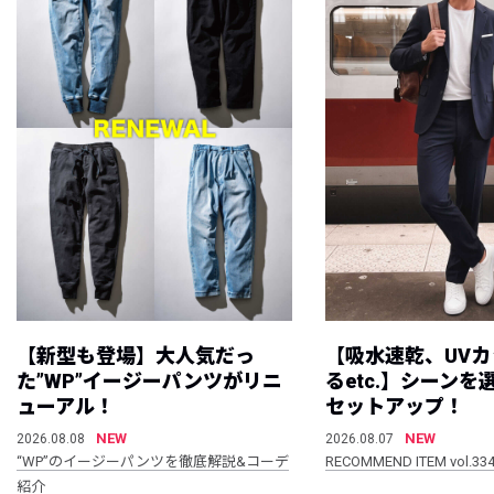
【新型も登場】大人気だっ
【吸水速乾、UV
た”WP”イージーパンツがリニ
るetc.】シーン
ューアル！
セットアップ！
NEW
NEW
2026.08.08
2026.08.07
“WP”のイージーパンツを徹底解説&コーデ
RECOMMEND ITEM vol.33
紹介