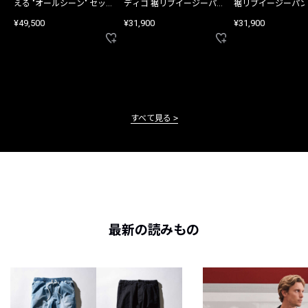
える "オールシーン" セット
ディゴ 裾リブイージーパン
裾リブイージーパン
アップ
ツ
¥49,500
¥31,900
¥31,900
すべて見る
最新の読みもの