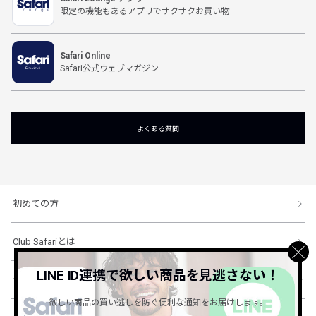
限定の機能もあるアプリでサクサクお買い物
Safari Online
Safari公式ウェブマガジン
よくある質問
初めての方
Club Safariとは
LINE ID連携で欲しい商品を見逃さない！
ショッピングガイド
欲しい商品の買い逃しを防ぐ便利な通知をお届けします。