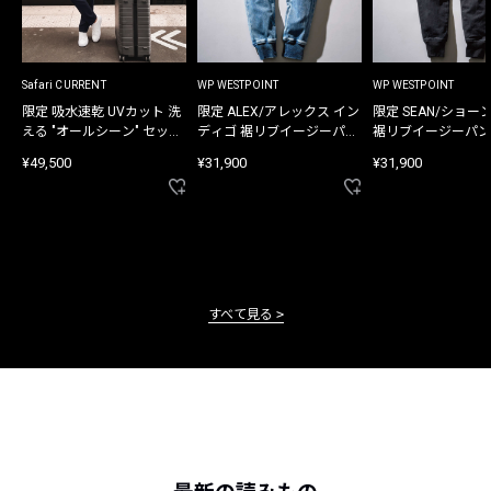
Safari CURRENT
WP WESTPOINT
WP WESTPOINT
限定 吸水速乾 UVカット 洗
限定 ALEX/アレックス イン
限定 SEAN/ショー
える "オールシーン" セット
ディゴ 裾リブイージーパン
裾リブイージーパン
アップ
ツ
¥49,500
¥31,900
¥31,900
すべて見る