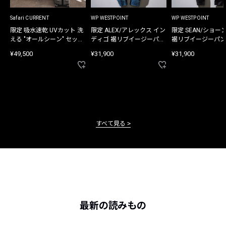
Safari CURRENT
WP WESTPOINT
WP WESTPOINT
限定 吸水速乾 UVカット 洗
限定 ALEX/アレックス イン
限定 SEAN/ショー
える "オールシーン" セット
ディゴ 裾リブイージーパン
裾リブイージーパン
アップ
ツ
¥49,500
¥31,900
¥31,900
すべて見る
最新の読みもの