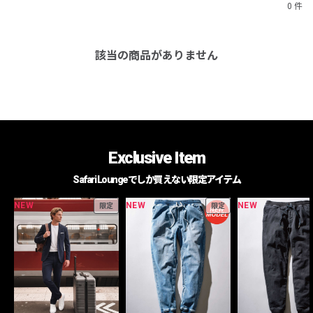
0 件
該当の商品がありません
Exclusive Item
Safari Loungeでしか買えない限定アイテム
NEW
NEW
NEW
限定
限定