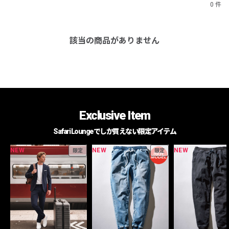
0 件
該当の商品がありません
Exclusive Item
Safari Loungeでしか買えない限定アイテム
NEW
NEW
NEW
限定
限定