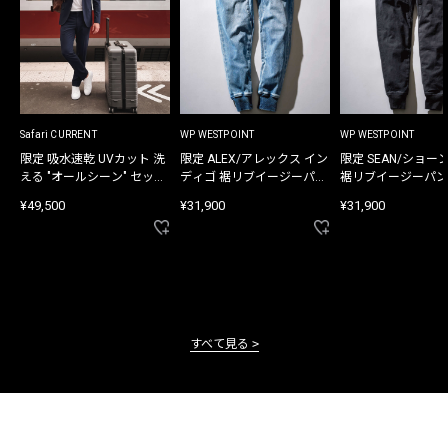
Safari CURRENT
WP WESTPOINT
WP WESTPOINT
限定 吸水速乾 UVカット 洗
限定 ALEX/アレックス イン
限定 SEAN/ショー
える "オールシーン" セット
ディゴ 裾リブイージーパン
裾リブイージーパン
アップ
ツ
¥49,500
¥31,900
¥31,900
すべて見る