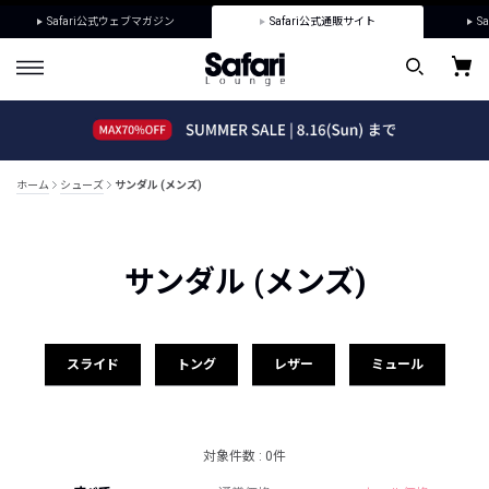
Safari公式ウェブマガジン
Safari公式通販サイト
Sa
ホーム
シューズ
サンダル (メンズ)
サンダル (メンズ)
スライド
トング
レザー
ミュール
対象件数 : 0件