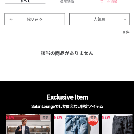
すべて
通常価格
セール価格
絞り込み
人気順
0 件
該当の商品がありません
Exclusive Item
Safari Loungeでしか買えない限定アイテム
NEW
NEW
NEW
限定
限定