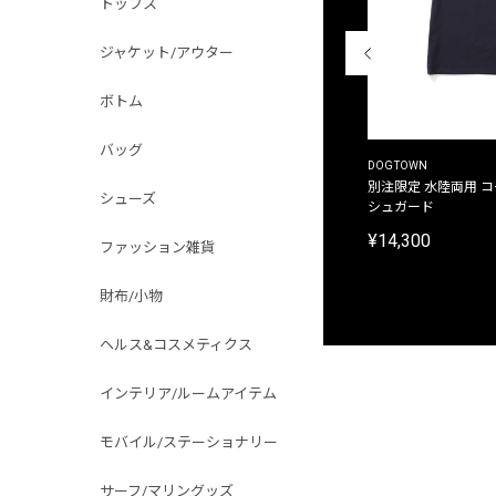
トップス
ジャケット/アウター
ボトム
バッグ
THE DUFFER OF ST.GEORGE
DOGTOWN
別注限定 ピグメントダイ バックプリント サーフ
別注限定 水陸両用 
シューズ
プリントTシャツ
シュガード
¥9,900
¥14,300
ファッション雑貨
財布/小物
ヘルス&コスメティクス
インテリア/ルームアイテム
モバイル/ステーショナリー
サーフ/マリングッズ