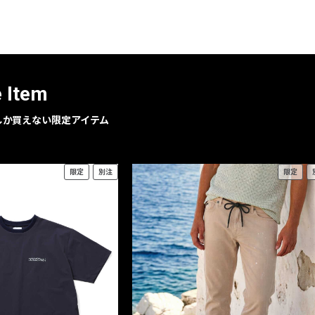
レコメンドアイテム
ピックアップアイテム
フォーカスブランド
セールおすすめアイテム
e Item
人気アイテム TOP 15
geでしか買えない限定アイテム
限定
別注
限定