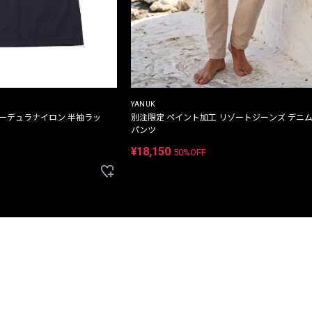
YANUK
コーデュラナイロン 半袖ラッ
別注限定 ペイント加工 リゾートジーンズ デニ
パンツ
¥18,150
50%OFF