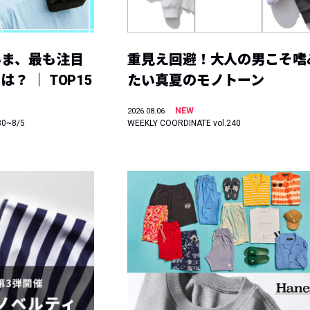
いま、最も注目
重見え回避！大人の男こそ嗜
？ ｜ TOP15
たい真夏のモノトーン
NEW
2026.08.06
30~8/5
WEEKLY COORDINATE vol.240