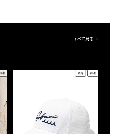
すべて見る
別注
限定
別注