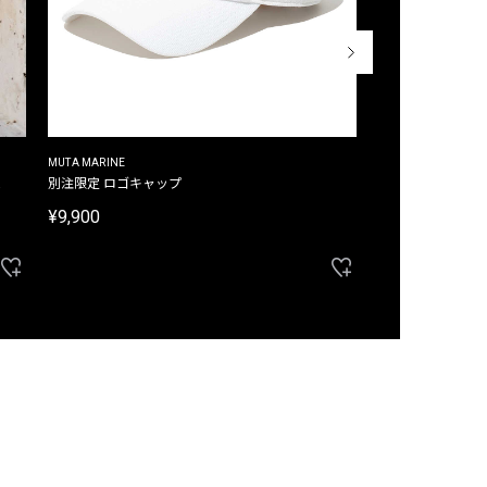
MUTA MARINE
CROSSLEY
ム
別注限定 ロゴキャップ
別注限定 ノースリ
¥9,900
¥8,580
40%OFF