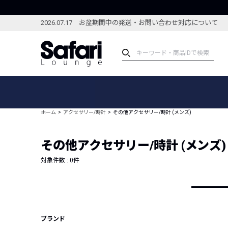
2026.07.17 お盆期間中の発送・お問い合わせ対応について
アイテム
スペシャル
カテゴリーから探す
スペシャルフィーチャ
ホーム
アクセサリー/時計
その他アクセサリー/時計 (メンズ)
ブランドから探す
特集記事
絞り込んで探す
その他アクセサリー/時計 (メンズ)
新着アイテム
コーディネート
編集部のおすすめアイテム
対象件数 :
0
件
編集部のおすすめコー
ランキング
雑誌・カタログ掲載アイテム
セール
ブランド