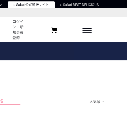
ン
Safari公式通販サイト
Safari BEST DELICIOUS
ログイ
ン・新
規会員
登録
ログイン・新規会員登録
お気に入りアイテム
ガイド
お気に入りブランド
お気に入り記事
最近チェックしたアイテム
格
人気順
ポリシー
関する法律