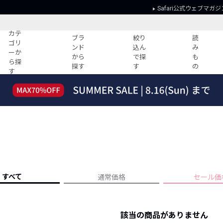
Safari公式ウェブマガジ
カテ
ブラ
絞り
読
ゴリ
ンド
込ん
み
ーか
から
で探
も
ら探
探す
す
の
す
読みもの
ガイド
ー
すべての記事
ショッピング
2026年のイチオシTシャツ！
初めての方
“WP”のイージーパンツを徹底解説&コ
Club Safari
ーデ紹介
よくある質問
HOTなコーデ TOP20
会社概要
ディネート
新ブランドご紹介！
会員利用規約
すべて
通常価格
セール価
人気記事ランキング
プライバシー
バイヤーズ レコメンド
特定商取引に
今週の別注アイテム
該当の商品がありません
ウィークリーコーデ