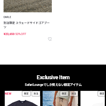
EARLE
別注限定 スウェードサイドゴアブー
ツ
¥23,650
50%OFF
Exclusive Item
Safari Loungeでしか買えない限定アイテム
NEW
限定
別注
限定
別注
限定