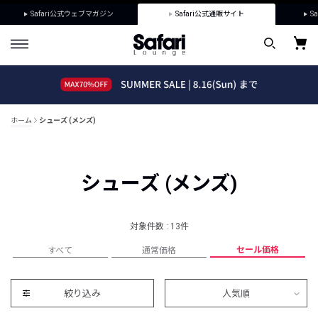
Safari公式ウェブマガジン
Safari公式通販サイト
Sa
ホーム
シューズ (メンズ)
シューズ (メンズ)
対象件数 : 13件
セール価格
すべて
通常価格
絞り込み
人気順