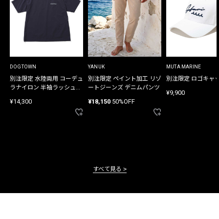
DOGTOWN
YANUK
MUTA MARINE
別注限定 水陸両用 コーデュ
別注限定 ペイント加工 リゾ
別注限定 ロゴキャ
ラナイロン 半袖ラッシュガ
ートジーンズ デニムパンツ
¥9,900
ード
¥14,300
¥18,150
50%OFF
すべて見る