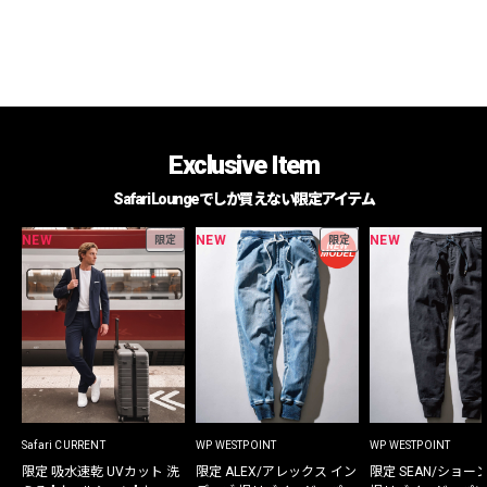
Exclusive Item
Safari Loungeでしか買えない限定アイテム
NEW
NEW
NEW
限定
限定
Safari CURRENT
WP WESTPOINT
WP WESTPOINT
限定 吸水速乾 UVカット 洗
限定 ALEX/アレックス イン
限定 SEAN/ショー