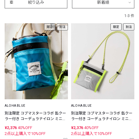
絞り込み
新着順
1-3 件
限定
別注
限定
別注
ALOHA BLUE
ALOHA BLUE
別注限定 コブマスターコラボ 缶クー
別注限定 コブマスターコラボ 缶クー
ラー付き コーデュラナイロン ミニウ
ラー付き コーデュラナイロン ミニウ
ォレット
ォレット
¥2,376
40%OFF
¥2,376
40%OFF
2点以上購入で
10
%OFF
2点以上購入で
10
%OFF