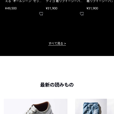
える "オールシーン" セット
ディゴ 裾リブイージーパン
裾リブイージーパン
アップ
ツ
¥49,500
¥31,900
¥31,900
すべて見る
最新の読みもの