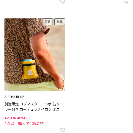
限定
別注
ALOHA BLUE
別注限定 コブマスターコラボ 缶クー
ラー付き コーデュラナイロン ミニウ
ォレット
¥2,376
40%OFF
2点以上購入で
10
%OFF