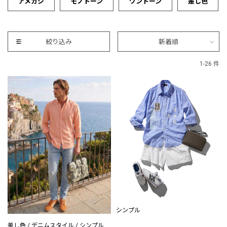
アメカジ
モノトーン
ワントーン
差し色
絞り込み
新着順
1-26 件
シンプル
差し色 / デニムスタイル / シンプル