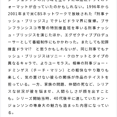
ォーマットが合っていたのかもしれない。1996年から
2001年まで米CBSネットワークで放映された『刑事ナ
ッシュ・ブリッジス』でテレビドラマ界に復帰。ブサ
ンフランシスコ市警の特別捜査班を率いる刑事ナッシ
ュ・ブリッジスを演じたほか、エグゼクティブプロデュ
ーサーとして番組制作にもかかわった。またしても犯罪
捜査ドラマ!? と思うかもしれないが、同じ刑事でもナ
ッシュ・ブリッジスはソニー・クロケットとタイプの
異なるキャラで、よりユーモラス。相棒の刑事ジョー・
ドミンゲス（チーチ・マリン）との軽快なやり取りも
楽しく、気の置けない彼らの関係が作品のテイストを
担っている。一方、家族の問題、仲間の死など、シリア
スな状況が彼を悩ませ、人間らしさが顔を出すこと
も。シリーズ開始当時、40代後半に達していたドン・
ジョンソンの等身大の魅力も詰まった内容になってい
る。