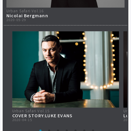
Urban Safari Vol.16
Nicolai Bergmann
2020-05-29
Urban Safari Vol.15
Urb
COVER STORY:LUKE EVANS
Luc
2020-04-15
202