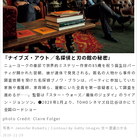
『ナイブズ・アウト／名探偵と刃の館の秘密』
ニューヨークの豪邸で世界的ミステリー作家の85歳を祝う誕生日パー
ティが開かれた翌朝、彼が遺体で発見される。匿名の人物から事件の
調査依頼を受けた名探偵ブノワ・ブランは、パーティに参加していた
家族や看護師、家政婦ら、屋敷にいた全員を第一容疑者として調査を
進めるが……。監督は『スター・ウォーズ／最後のジェダイ』のライア
ン・ジョンソン。●2020年1月より、TOHOシネマズ日比谷ほかにて
全国ロードショー
photo Credit: Claire Folger
写真＝ Jennifer Roberts / Contour by Getty Images 文＝渡邉ひかる
2019-11-29