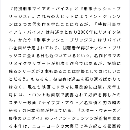
『特捜刑事マイアミ・バイス』と『刑事ナッシュ・ブ
リッジス』。これらの大ヒットによりドン・ジョンソ
ンは２つの代表作を得たことになるが、『特捜刑事マ
イアミ・バイス』は前述のとおり2006年にリメイク済
み。かたや『刑事ナッシュ・ブリッジス』はリバイバ
ル企画が予定されており、視聴者が再びナッシュ・ブリ
ッジスに会える日も近づいているという。名作ドラマの
リメイクやリブートが相次ぐ昨今ではあるが、記憶に
残るシリーズが２本もあることは俳優として喜ばしいこ
とだろう。もちろん、彼自身は過去を振り返るばかりで
はなく、現在も映画にドラマに意欲的に出演。来年１
月には、トロント映画祭で披露されて好評を博したミ
ステリー映画『ナイブズ・アウト／名探偵と刃の館の
秘密』の日本公開が控えている。『スター・ウォーズ／
最後のジェダイ』のライアン・ジョンソンが監督を務め
る本作は、ニューヨークの大豪邸で巻き起こる密室殺