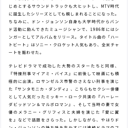
じめとするサウンドトラックも大ヒットし、MTV時代
に誕生したシリーズとしても親しまれることになった。
ちなみに、ドン・ジョンソン自身も大学時代からバン
ド活動に励んできたミュージシャンで、1986年にはシ
ンガーとしてアルバムをリリース。タイトル曲の「ハー
トビート」はソニー・クロケット人気もあり、全米チャ
ートを賑わせた。
テレビドラマで成功した大勢のスターたちと同様、
『特捜刑事マイアミ・バイス』に前後して映画にも積
極的に出演。ロサンゼルス市警のさえない刑事を演じ
た『サンタモニカ・ダンディ』、こちらもセクシー俳優
として人気だったミッキー・ローク共演の『ハーレー
ダビッドソン＆マルボロマン』、そして当時の妻で女
優のメラニー・グリフィスと夫婦を演じた『愛に翼
を』などで話題をさらった。しかしながら、やはりド
ン・ジョンソンの持ち味を生かすには連続ドラマのフ