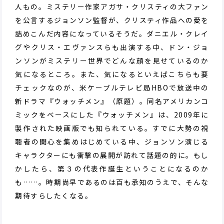
人もの。ミステリー作家アガサ・クリスティの大ファン
を公言するジョンソン監督が、クリスティ作品への愛を
詰めこんだ内容になっているそうだ。ダニエル・クレイ
グやクリス・エヴァンスらも出演する中、ドン・ジョ
ンソンがミステリー世界でどんな顔を見せているのか
気になるところ。また、気になるといえばこちらも要
チェックなのが、米ケーブルテレビ局HBOで放送中の
新ドラマ『ウォッチメン』（原題）。同名アメリカンコ
ミックをベースにした『ウォッチメン』は、2009年に
製作された映画版でも知られている。すでに大勢の視
聴者の関心を集めはじめている中、ジョンソン演じる
キャラクターにも衝撃の展開が訪れて話題の的に。もし
かしたら、第３の代表作誕生ということになるのか
も……。時期尚早であるのは百も承知のうえで、そんな
期待すらしたくなる。