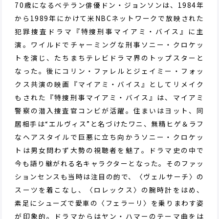
70歳になるベテラン俳優ドン・ジョンソンは、1984年
から1989年にかけて米NBCネットワークで放映された
犯罪捜査ドラマ『特捜刑事マイアミ・バイス』に主
演。ワイルドでチャーミングな刑事ソニー・クロケッ
トを演じ、たちまちテレビドラマ界のトップスターと
なった。後にコリン・ファレルとジェイミー・フォッ
クス共演の映画『マイアミ・バイス』としてリメイク
もされた『特捜刑事マイアミ・バイス』は、マイアミ
警察の潜入捜査官コンビが活躍。住まいはヨット、同
居相手は“エルヴィス”と名づけたワニ、無精ヒゲ＆ラフ
なヘアスタイルで巨悪に立ち向かうソニー・クロケッ
トは男女問わず大勢の視聴者を魅了。ドラマ史の中で
今も語り継がれる名キャラクターとなった。そのファッ
ションセンスも当時は注目の的で、〈ヴェルサーチ〉の
スーツを着こなし、〈ロレックス〉の腕時計をはめ、
素足にシューズで愛車の〈フェラーリ〉を乗りまわす姿
が印象的。ドラマからはヤン・ハマーのテーマ曲をは