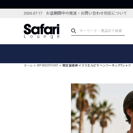
2026.07.17 お盆期間中の発送・お問い合わせ対応について
アイテム
スペシャル
カテゴリーから探す
スペシャルフィーチャ
ホーム
WP WESTPOINT
限定 超長綿 イスラエルピマ ヘンリーネックTシャツ
ブランドから探す
特集記事
絞り込んで探す
新着アイテム
コーディネート
編集部のおすすめアイテム
編集部のおすすめコー
ランキング
雑誌・カタログ掲載アイテム
セール