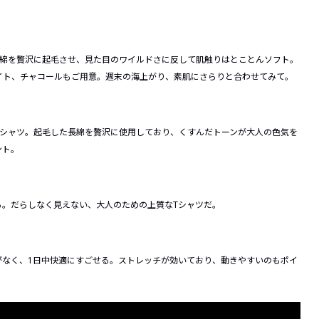
長綿を贅沢に起毛させ、見た目のワイルドさに反して肌触りはとことんソフト。
イト、チャコールもご用意。週末の海上がり、素肌にさらりと合わせてみて。
Tシャツ。起毛した長綿を贅沢に使用しており、くすんだトーンが大人の色気を
ント。
る。だらしなく見えない、大人のための上質なTシャツだ。
がなく、1日中快適にすごせる。ストレッチが効いており、動きやすいのもポイ