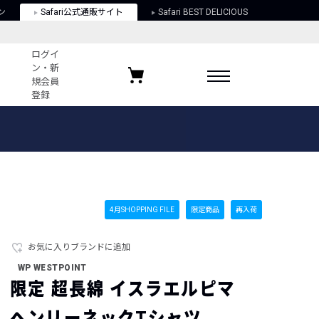
ン
Safari公式通販サイト
Safari BEST DELICIOUS
ログイ
ン・新
規会員
登録
ログイン・新規会員登録
お気に入りアイテム
ガイド
お気に入りブランド
お気に入り記事
最近チェックしたアイテム
4月SHOPPING FILE
限定商品
再入荷
お気に入りブランドに追加
ポリシー
WP WESTPOINT
関する法律
限定 超長綿 イスラエルピマ
ヘンリーネックTシャツ