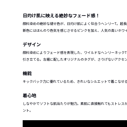
日灼け肌に映える絶妙なフェード感！
顔料染めの絶妙な褪せ色が、日灼け肌によく似合うヘンリーT。超
新色にはほんのり色気を感じさせるピンクを加え、人気の高いホワ
デザイン
顔料染めによりフェード感を表現した、ワイルドなヘンリーネック
引き立てる。左裾に配したオリジナルのタグが、さりげないアクセ
機能
キックバック力に優れているため、きれいなシルエットで着こなせ
着心地
しなやかでソフトな肌当たりが魅力。素肌に直接触れてもストレス
ント。