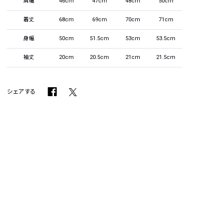
肩幅
46cm
47cm
48cm
50cm
着丈
68cm
69cm
70cm
71cm
身幅
50cm
51.5cm
53cm
53.5cm
袖丈
20cm
20.5cm
21cm
21.5cm
シェアする