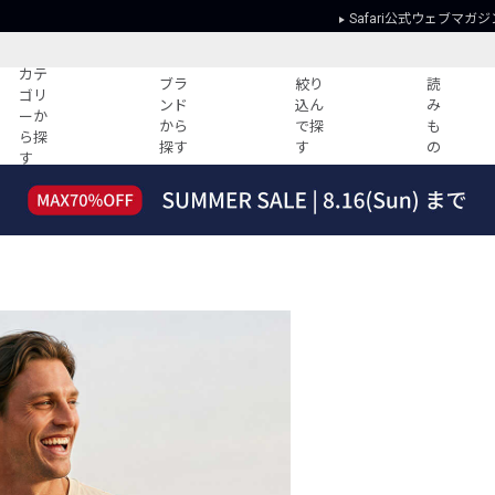
Safari公式ウェブマガジ
カテ
ブラ
絞り
読
ゴリ
ンド
込ん
み
ーか
から
で探
も
ら探
探す
す
の
す
読みもの
ガイド
ー
すべての記事
ショッピング
2026年のイチオシTシャツ！
初めての方
“WP”のイージーパンツを徹底解説&コ
Club Safari
ーデ紹介
よくある質問
HOTなコーデ TOP20
会社概要
ディネート
新ブランドご紹介！
会員利用規約
人気記事ランキング
プライバシー
バイヤーズ レコメンド
特定商取引に
今週の別注アイテム
ウィークリーコーデ