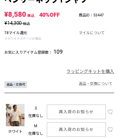
¥8,580
40%OFF
商品ID：53447
税込
¥14,300
税込
78マイル還元
マイルについて
※ホワイトステージの場合
109
お気に入りアイテム登録数：
ラッピングキットを購入
返品・交換について
返品・交換可
S
再入荷のお知らせ
在庫なし
M
再入荷のお知らせ
ホワイト
在庫なし