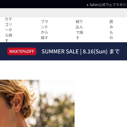
Safari公式ウェブマガジ
カテ
ブラ
絞り
読
ゴリ
ンド
込ん
み
ーか
から
で探
も
ら探
探す
す
の
す
読みもの
ガイド
ー
すべての記事
ショッピング
2026年のイチオシTシャツ！
初めての方
“WP”のイージーパンツを徹底解説&コ
Club Safari
ーデ紹介
よくある質問
HOTなコーデ TOP20
会社概要
ディネート
新ブランドご紹介！
会員利用規約
人気記事ランキング
プライバシー
バイヤーズ レコメンド
特定商取引に
今週の別注アイテム
ウィークリーコーデ