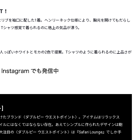
T！
なリブを袖口に配した1着。ヘンリーネック仕様により、胸元を開けてもだらし
Tシャツ感覚で着られるのに格上の気品が漂う。
人っぽいホワイトとモカの2色で提案。Tシャツのように着られるのに上品さが
]
けたブランド〈ダブルピー ウエストポイント〉。アイテムはリラックス
イルにはなくてはならない存在。あえてシンプルに作られたデザインは飽
の〈ダブルピー ウエストポイント〉は『Safari Lounge』でしか手