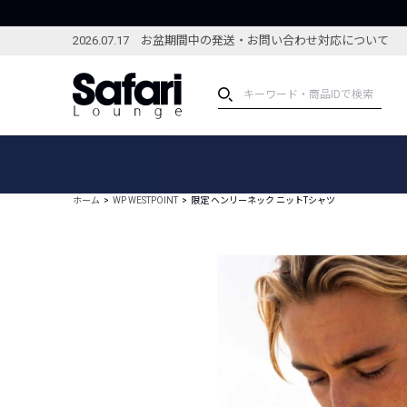
2026.07.17 お盆期間中の発送・お問い合わせ対応について
アイテム
スペシャル
カテゴリーから探す
スペシャルフィーチャ
ホーム
WP WESTPOINT
限定 ヘンリーネック ニットTシャツ
ブランドから探す
特集記事
絞り込んで探す
新着アイテム
コーディネート
編集部のおすすめアイテム
編集部のおすすめコー
ランキング
雑誌・カタログ掲載アイテム
セール