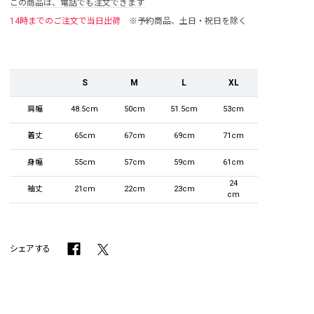
この商品は、電話でも注文できます
14時までのご注文で当日出荷
※予約商品、土日・祝日を除く
S
M
L
XL
肩幅
48.5cm
50cm
51.5cm
53cm
着丈
65cm
67cm
69cm
71cm
身幅
55cm
57cm
59cm
61cm
24
袖丈
21cm
22cm
23cm
cm
シェアする