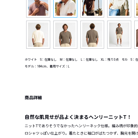
ホワイト S：在庫なし M：在庫なし L：在庫なし XL：残り3点 モカ S：
モデル：184cm、着用サイズ：L
商品詳細
自然な肌見せが品よく
決まるヘンリーニットT！
ニットTでありそうでなかったヘンリーネック仕様。編み柄が印象
ロシャツっぽい仕上がり。着たときに袖口がばたつかず、胸元を開