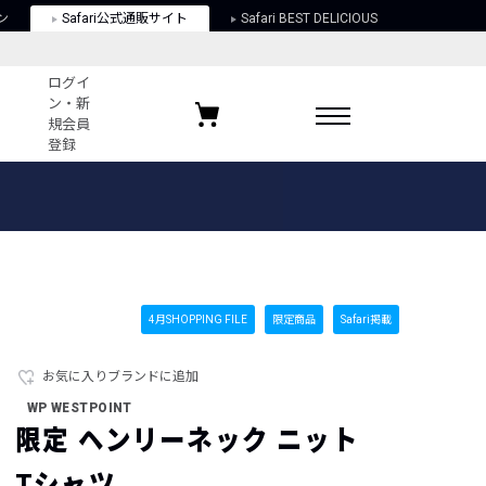
ン
Safari公式通販サイト
Safari BEST DELICIOUS
ログイ
ン・新
規会員
登録
ログイン・新規会員登録
お気に入りアイテム
ガイド
お気に入りブランド
お気に入り記事
最近チェックしたアイテム
4月SHOPPING FILE
限定商品
Safari掲載
お気に入りブランドに追加
ポリシー
WP WESTPOINT
関する法律
限定 ヘンリーネック ニット
Tシャツ