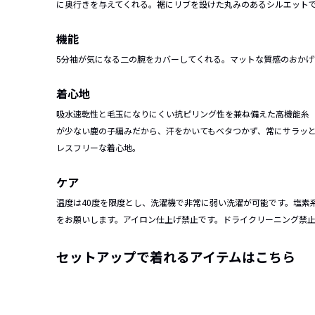
に奥行きを与えてくれる。裾にリブを設けた丸みのあるシルエット
機能
5分袖が気になる二の腕をカバーしてくれる。マットな質感のおか
着心地
吸水速乾性と毛玉になりにくい抗ピリング性を兼ね備えた高機能糸「Ai
が少ない鹿の子編みだから、汗をかいてもベタつかず、常にサラッ
レスフリーな着心地。
ケア
温度は40度を限度とし、洗濯機で非常に弱い洗濯が可能です。塩素
をお願いします。アイロン仕上げ禁止です。ドライクリーニング禁
セットアップで着れるアイテムはこちら