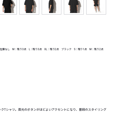
：在庫なし M：残り3点 L：残り3点 XL：残り2点 ブラック S：残り1点 M：残り2点
ックTシャツ。首元のボタンがほどよいアクセントになり、普段のスタイリング