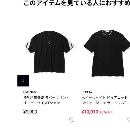
このアイテムを見ている人におすす
CRONOS
REPLAY
ヴェ サマ
接触冷感機能 ラバープリント
ヘビーウェイト ピュアコット
ツ
オーバーサイズTシャツ
ンジャージー カラートリムTシ
ャツ
¥9,900
¥10,010
30%OFF