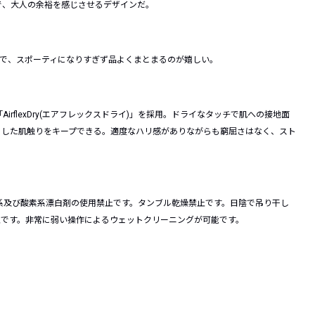
で、大人の余裕を感じさせるデザインだ。
げで、スポーティになりすぎず品よくまとまるのが嬉しい。
rflexDry(エアフレックスドライ)」を採用。ドライなタッチで肌への接地面
とした肌触りをキープできる。適度なハリ感がありながらも窮屈さはなく、スト
系及び酸素系漂白剤の使用禁止です。タンブル乾燥禁止です。日陰で吊り干し
止です。非常に弱い操作によるウェットクリーニングが可能です。