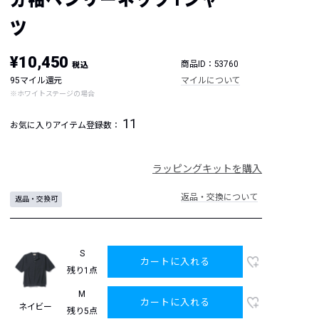
ツ
¥10,450
商品ID：53760
税込
95マイル還元
マイルについて
※ホワイトステージの場合
11
お気に入りアイテム登録数：
ラッピングキットを購入
返品・交換について
返品・交換可
S
カートに入れる
残り1点
M
カートに入れる
ネイビー
残り5点