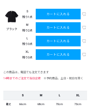
S
カートに入れる
残り1点
M
カートに入れる
ブラック
残り2点
L
カートに入れる
残り3点
XL
カートに入れる
残り3点
この商品は、電話でも注文できます
14時までのご注文で当日出荷
※予約商品、土日・祝日を除く
S
M
L
XL
着丈
66cm
68cm
70cm
73cm