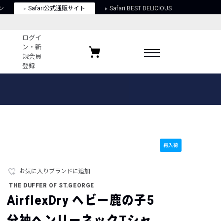
ン
Safari公式通販サイト
Safari BEST DELICIOUS
ログイ
ン・新
規会員
登録
ログイン・新規会員登録
お気に入りアイテム
ガイド
お気に入りブランド
お気に入り記事
最近チェックしたアイテム
再入荷
お気に入りブランドに追加
ポリシー
THE DUFFER OF ST.GEORGE
関する法律
AirflexDry ヘビー鹿の子5
分袖ヘンリーネックTシャ