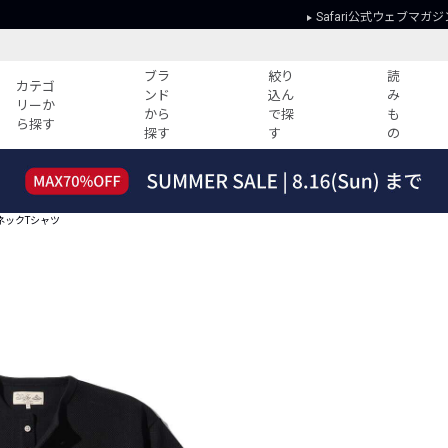
Safari公式ウェブマガジ
ブラ
絞り
読
カテゴ
ンド
込ん
み
リーか
から
で探
も
ら探す
探す
す
の
読みもの
ガイド
ー
すべての記事
ショッピング
ーネックTシャツ
2026年のイチオシTシャツ！
初めての方
“WP”のイージーパンツを徹底解説&コ
Club Safari
ーデ紹介
よくある質問
HOTなコーデ TOP20
会社概要
ディネート
新ブランドご紹介！
会員利用規約
人気記事ランキング
プライバシー
バイヤーズ レコメンド
特定商取引に
今週の別注アイテム
ウィークリーコーデ