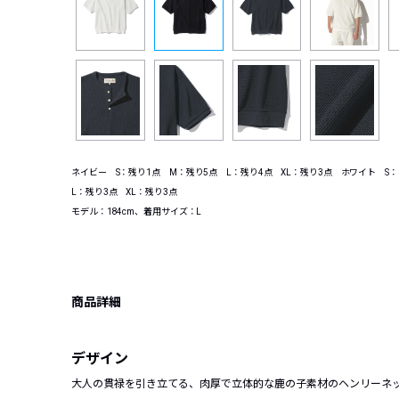
ネイビー S：残り1点 M：残り5点 L：残り4点 XL：残り3点 ホワイト S
L：残り3点 XL：残り3点
モデル：184cm、着用サイズ：L
商品詳細
デザイン
大人の貫禄を引き立てる、肉厚で立体的な鹿の子素材のヘンリーネ