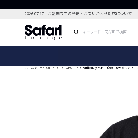
2026.07.17 お盆期間中の発送・お問い合わせ対応について
アイテム
スペシャル
カテゴリーから探す
スペシャルフィーチャ
ホーム
THE DUFFER OF ST.GEORGE
AirflexDry ヘビー鹿の子5分袖ヘンリ
ブランドから探す
特集記事
絞り込んで探す
新着アイテム
コーディネート
編集部のおすすめアイテム
編集部のおすすめコー
ランキング
雑誌・カタログ掲載アイテム
セール