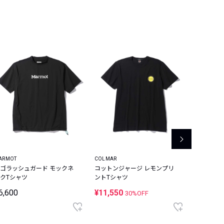
ARMOT
COLMAR
MANASTAS
ゴラッシュガード モックネ
コットンジャージ レモンプリ
速乾 ビリ
クTシャツ
ントTシャツ
クラブ ゲ
6,600
¥11,550
¥11,55
30%OFF