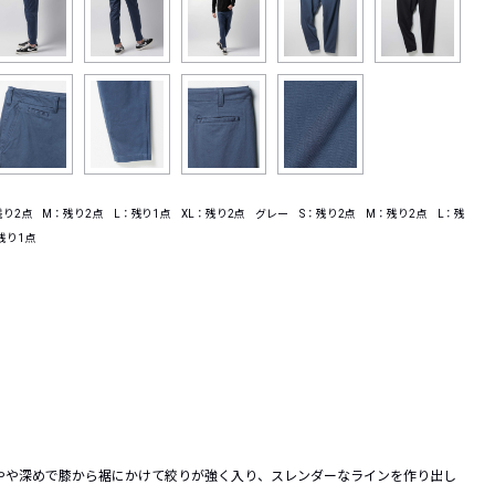
り2点 M：残り2点 L：残り1点 XL：残り2点 グレー S：残り2点 M：残り2点 L：残
残り1点
やや深めで膝から裾にかけて絞りが強く入り、スレンダーなラインを作り出し