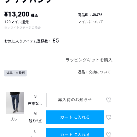
¥13,200
商品ID：48476
税込
120マイル還元
マイルについて
※ホワイトステージの場合
85
お気に入りアイテム登録数：
ラッピングキットを購入
返品・交換について
返品・交換可
S
再入荷のお知らせ
在庫なし
M
カートに入れる
ブルー
残り2点
L
カートに入れる