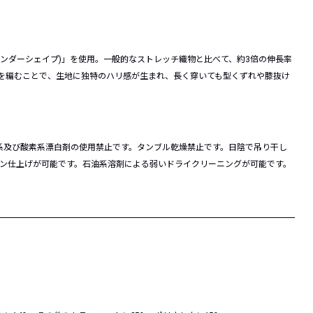
。
E(ワンダーシェイプ)」を使用。一般的なストレッチ織物と比べて、約3倍の伸長率
タンを編むことで、生地に独特のハリ感が生まれ、長く穿いても型くずれや膝抜け
系及び酸素系漂白剤の使用禁止です。タンブル乾燥禁止です。日陰で吊り干し
ロン仕上げが可能です。石油系溶剤による弱いドライクリーニングが可能です。