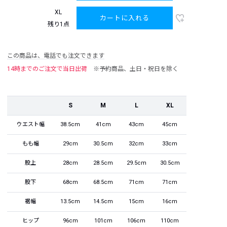
XL
カートに入れる
残り1点
この商品は、電話でも注文できます
14時までのご注文で当日出荷
※予約商品、土日・祝日を除く
S
M
L
XL
ウエスト幅
38.5cm
41cm
43cm
45cm
もも幅
29cm
30.5cm
32cm
33cm
股上
28cm
28.5cm
29.5cm
30.5cm
股下
68cm
68.5cm
71cm
71cm
裾幅
13.5cm
14.5cm
15cm
16cm
ヒップ
96cm
101cm
106cm
110cm