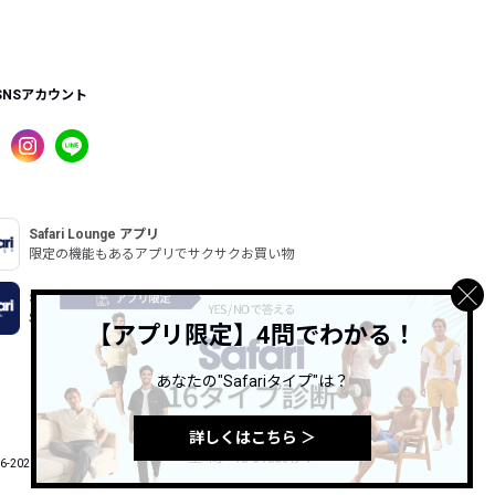
SNSアカウント
Safari Lounge アプリ
限定の機能もあるアプリでサクサクお買い物
Safari Online
Safari公式ウェブマガジン
【アプリ限定】4問でわかる！
あなたの"Safariタイプ"は？
詳しくはこちら ＞
6-2026 HINODE PUBLISHING co., ltd. All Rights Reserved.