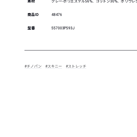
素材
グレー-ポリエステル56%、コットン30%、ポリウレ
商品ID
48476
型番
557003P593J
#チノパン
#スキニー
#ストレッチ