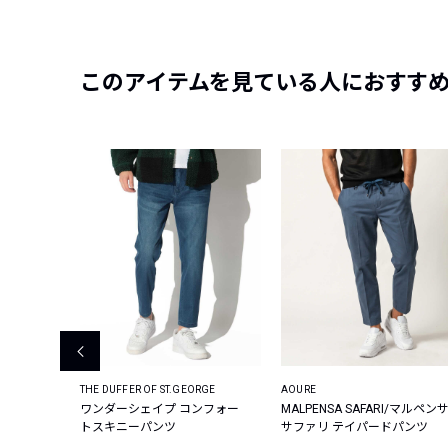
このアイテムを見ている人におすす
A
THE DUFFER OF ST.GEORGE
AOURE
ワンダーシェイプ コンフォー
MALPENSA SAFARI/マルペン
トスキニーパンツ
サファリ テイパードパンツ