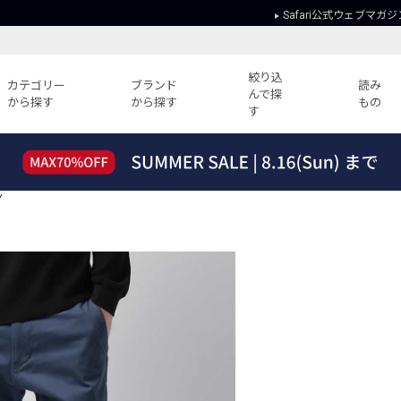
Safari公式ウェブマガジ
絞り込
カテゴリー
ブランド
読み
んで探
から探す
から探す
もの
す
読みもの
ガイド
ー
すべての記事
ショッピング
ツ
2026年のイチオシTシャツ！
初めての方
“WP”のイージーパンツを徹底解説&コ
Club Safari
ーデ紹介
よくある質問
HOTなコーデ TOP20
会社概要
ディネート
新ブランドご紹介！
会員利用規約
人気記事ランキング
プライバシー
バイヤーズ レコメンド
特定商取引に
今週の別注アイテム
ウィークリーコーデ