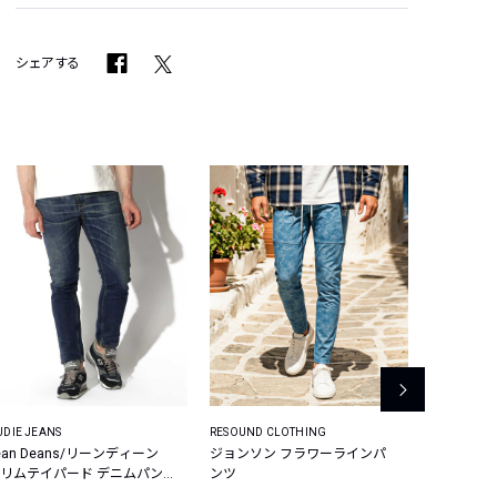
シェアする
UDIE JEANS
RESOUND CLOTHING
AOURE
ean Deans/リーンディーン
ジョンソン フラワーラインパ
別注先行 MA
リムテイパード デニムパン
ンツ
マルペンサ