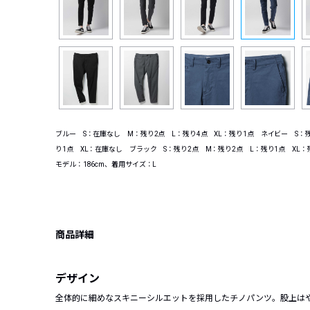
ブルー S：在庫なし M：残り2点 L：残り4点 XL：残り1点 ネイビー S：残
り1点 XL：在庫なし ブラック S：残り2点 M：残り2点 L：残り1点 XL：
モデル：186cm、着用サイズ：L
商品詳細
デザイン
全体的に細めなスキニーシルエットを採用したチノパンツ。股上は