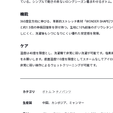
ている。シンプルで飽きの来ないロングシーズン着まわせるボトム
機能
360度全方向に伸びる、革新的ストレッチ素材「WONDER SHAP
と約1.5倍の伸長回復率を併せ持つ。生地に10%前後のポリウレ
しにくく、洗濯後もシワになりにくい優れた安定感を発揮。
ケア
温度は40度を限度とし、洗濯機で非常に弱い洗濯が可能です。塩素
をお願いします。底面温度110度を限度としてスチームなしでアイ
非常に弱い操作によるウェットクリーニングが可能です。
カテゴリ
ボトム
＞
チノパンツ
生産国
中国、カンボジア、ミャンマー