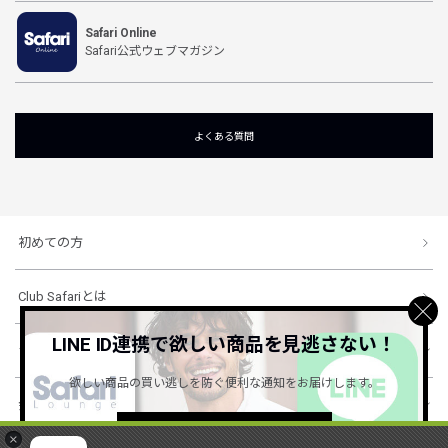
Safari Online
Safari公式ウェブマガジン
よくある質問
初めての方
Club Safariとは
LINE ID連携で欲しい商品を見逃さない！
ショッピングガイド
欲しい商品の買い逃しを防ぐ便利な通知をお届けします。
会社概要・規約
詳しくはこちら ＞
×