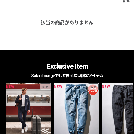
0 件
該当の商品がありません
Exclusive Item
Safari Loungeでしか買えない限定アイテム
NEW
NEW
NEW
限定
限定