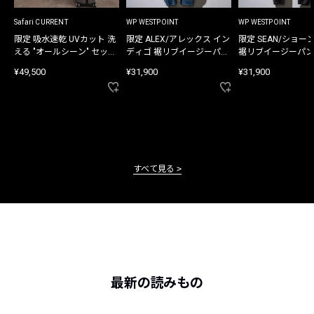
Safari CURRENT
WP WESTPOINT
WP WESTPOINT
限定 吸水速乾 UVカット 洗
限定 ALEX/アレックス イン
限定 SEAN/ショー
える "オールシーン" セット
ディゴ 裾リブイージーパン
裾リブイージーパン
アップ
ツ
¥49,500
¥31,900
¥31,900
すべて見る
最新の読みもの