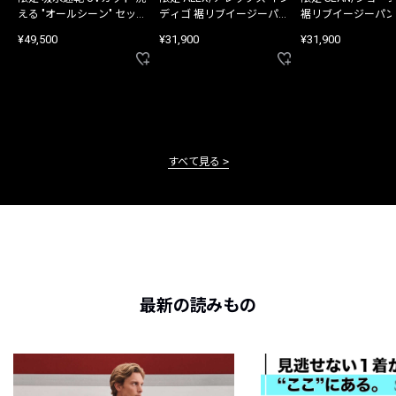
える "オールシーン" セット
ディゴ 裾リブイージーパン
裾リブイージーパン
アップ
ツ
¥49,500
¥31,900
¥31,900
すべて見る
最新の読みもの