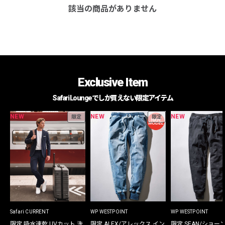
該当の商品がありません
Exclusive Item
Safari Loungeでしか買えない限定アイテム
NEW
NEW
NEW
限定
限定
Safari CURRENT
WP WESTPOINT
WP WESTPOINT
限定 吸水速乾 UVカット 洗
限定 ALEX/アレックス イン
限定 SEAN/ショー