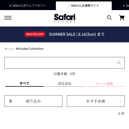
Safari公式ウェブマガジン
Safari公式通販サイト
Sa
ホーム
#Holiday Collection
対象件数 : 0件
すべて
通常価格
セール価格
絞り込み
おすすめ順
0 件