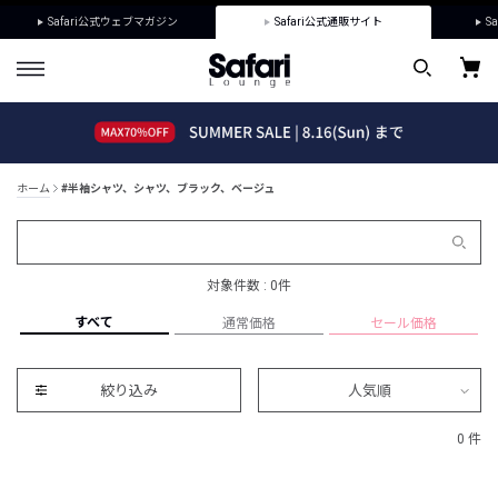
Safari公式ウェブマガジン
Safari公式通販サイト
Sa
ホーム
#半袖シャツ、シャツ、ブラック、ベージュ
対象件数 : 0件
すべて
通常価格
セール価格
絞り込み
人気順
0 件