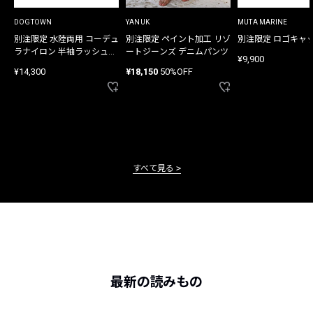
DOGTOWN
YANUK
MUTA MARINE
別注限定 水陸両用 コーデュ
別注限定 ペイント加工 リゾ
別注限定 ロゴキャ
ラナイロン 半袖ラッシュガ
ートジーンズ デニムパンツ
¥9,900
ード
¥14,300
¥18,150
50%OFF
すべて見る
最新の読みもの