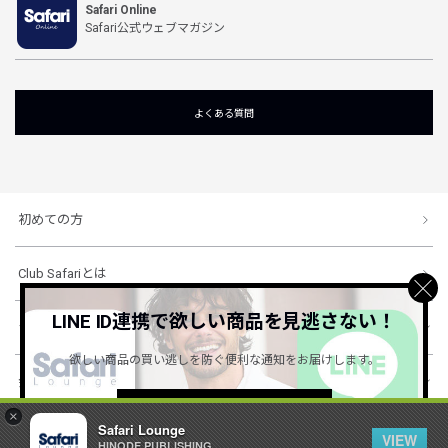
Safari Online
Safari公式ウェブマガジン
よくある質問
初めての方
Club Safariとは
LINE ID連携で欲しい商品を見逃さない！
ショッピングガイド
欲しい商品の買い逃しを防ぐ便利な通知をお届けします。
会社概要・規約
詳しくはこちら ＞
×
Safari Lounge
VIEW
HINODE PUBLISHING ..
© 1996-2026 HINODE PUBLISHING co., ltd. All Rights Reserved.