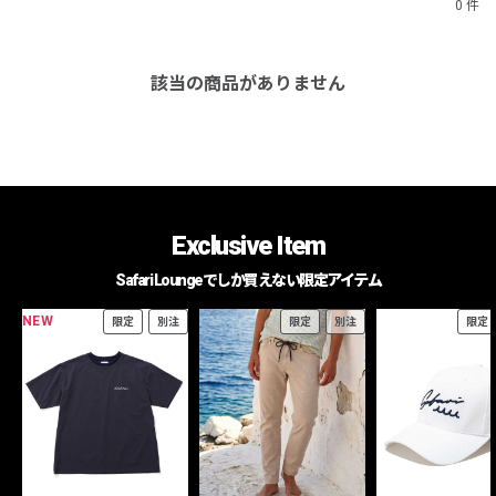
0 件
該当の商品がありません
Exclusive Item
Safari Loungeでしか買えない限定アイテム
NEW
限定
別注
限定
別注
限定