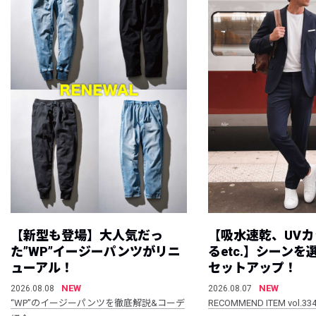
【新型も登場】大人気だっ
【吸水速乾、UV
た”WP”イージーパンツがリニ
るetc.】シーン
ューアル！
セットアップ！
NEW
NEW
2026.08.08
2026.08.07
“WP”のイージーパンツを徹底解説&コーデ
RECOMMEND ITEM vol.33