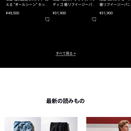
える "オールシーン" セット
ディゴ 裾リブイージーパン
裾リブイージーパン
アップ
ツ
¥49,500
¥31,900
¥31,900
すべて見る
最新の読みもの