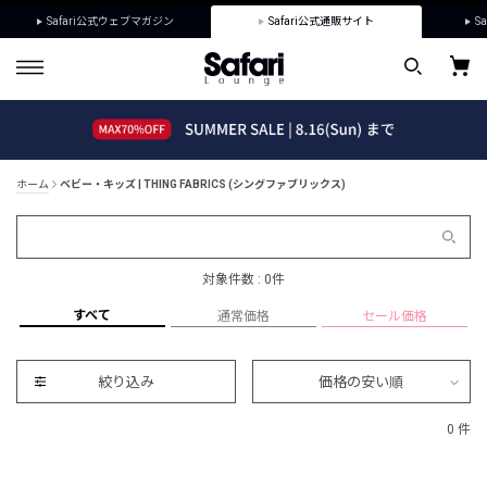
Safari公式ウェブマガジン
Safari公式通販サイト
Sa
ホーム
ベビー・キッズ | THING FABRICS (シングファブリックス)
対象件数 : 0件
すべて
通常価格
セール価格
絞り込み
価格の安い順
0 件