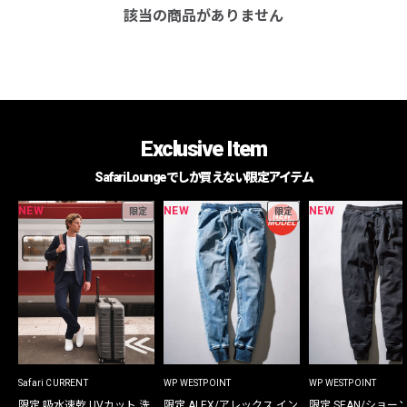
該当の商品がありません
Exclusive Item
Safari Loungeでしか買えない限定アイテム
NEW
NEW
NEW
限定
限定
Safari CURRENT
WP WESTPOINT
WP WESTPOINT
限定 吸水速乾 UVカット 洗
限定 ALEX/アレックス イン
限定 SEAN/ショー