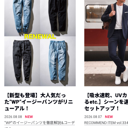
【新型も登場】大人気だっ
【吸水速乾、UV
た”WP”イージーパンツがリニ
るetc.】シーン
ューアル！
セットアップ！
NEW
NEW
2026.08.08
2026.08.07
“WP”のイージーパンツを徹底解説&コーデ
RECOMMEND ITEM vol.33