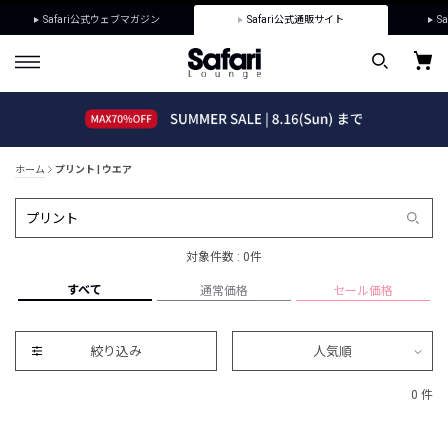
Safari公式ウェブマガジン
Safari公式通販サイト
Sa
ホーム
プリント | ウエア
対象件数 : 0件
すべて
通常価格
セール価格
絞り込み
人気順
0 件