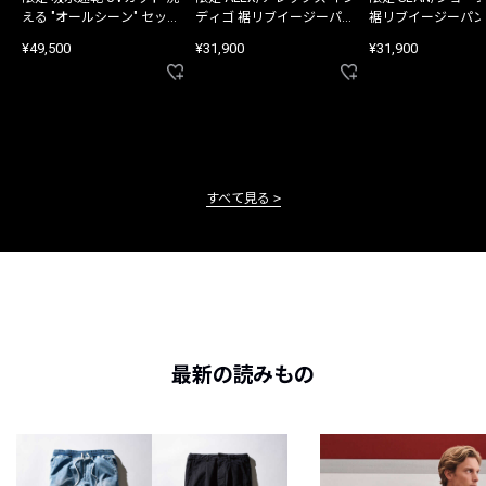
える "オールシーン" セット
ディゴ 裾リブイージーパン
裾リブイージーパン
アップ
ツ
¥49,500
¥31,900
¥31,900
すべて見る
最新の読みもの