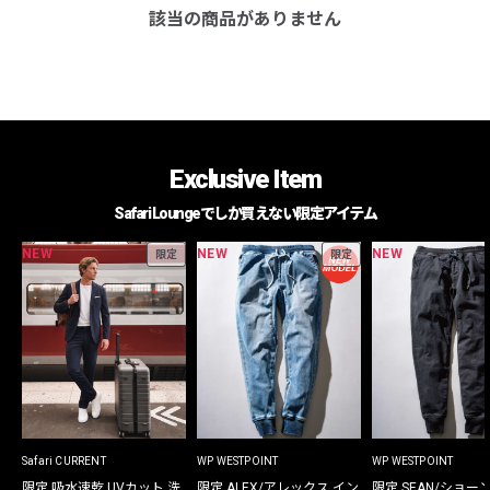
該当の商品がありません
Exclusive Item
Safari Loungeでしか買えない限定アイテム
NEW
NEW
NEW
限定
限定
Safari CURRENT
WP WESTPOINT
WP WESTPOINT
限定 吸水速乾 UVカット 洗
限定 ALEX/アレックス イン
限定 SEAN/ショー