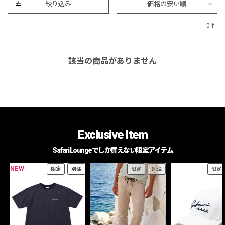
絞り込み
価格の安い順
0 件
該当の商品がありません
Exclusive Item
Safari Loungeでしか買えない限定アイテム
NEW
限定
別注
限定
別注
限定