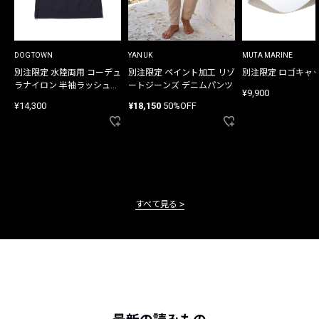
DOGTOWN
YANUK
MUTA MARINE
別注限定 水陸両用 コーデュ
別注限定 ペイント加工 リゾ
別注限定 ロゴキャ
ラナイロン 半袖ラッシュガ
ートジーンズ デニムパンツ
¥9,900
ード
¥14,300
¥18,150
50%OFF
すべて見る