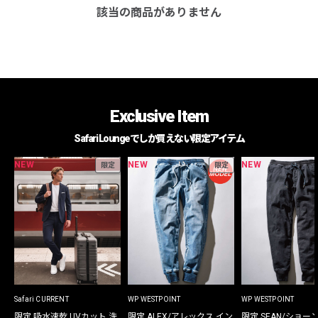
該当の商品がありません
Exclusive Item
Safari Loungeでしか買えない限定アイテム
NEW
NEW
NEW
限定
限定
Safari CURRENT
WP WESTPOINT
WP WESTPOINT
限定 吸水速乾 UVカット 洗
限定 ALEX/アレックス イン
限定 SEAN/ショー