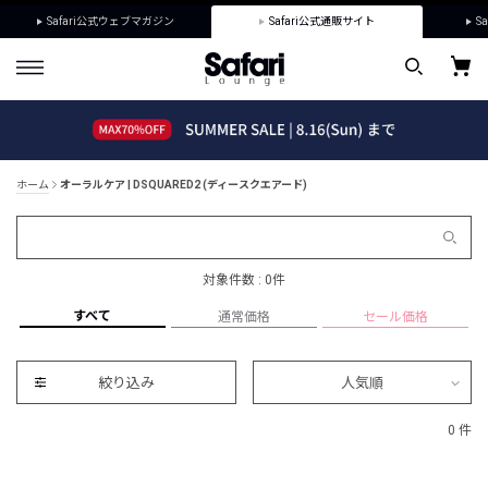
Safari公式ウェブマガジン
Safari公式通販サイト
Sa
ホーム
オーラルケア | DSQUARED2 (ディースクエアード)
対象件数 : 0件
すべて
通常価格
セール価格
絞り込み
人気順
0 件