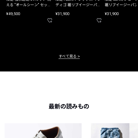
える "オールシーン" セット
ディゴ 裾リブイージーパン
裾リブイージーパン
アップ
ツ
¥49,500
¥31,900
¥31,900
すべて見る
最新の読みもの