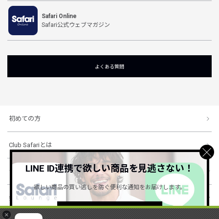
Safari Online
Safari公式ウェブマガジン
よくある質問
初めての方
Club Safariとは
LINE ID連携で欲しい商品を見逃さない！
ショッピングガイド
欲しい商品の買い逃しを防ぐ便利な通知をお届けします。
会社概要・規約
詳しくはこちら ＞
×