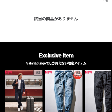
0 件
該当の商品がありません
Exclusive Item
Safari Loungeでしか買えない限定アイテム
NEW
NEW
NEW
限定
限定