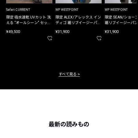
Safari CURRENT
WP WESTPOINT
WP WESTPOINT
限定 吸水速乾 UVカット 洗
限定 ALEX/アレックス イン
限定 SEAN/ショー
える "オールシーン" セット
ディゴ 裾リブイージーパン
裾リブイージーパン
アップ
ツ
¥49,500
¥31,900
¥31,900
すべて見る
最新の読みもの