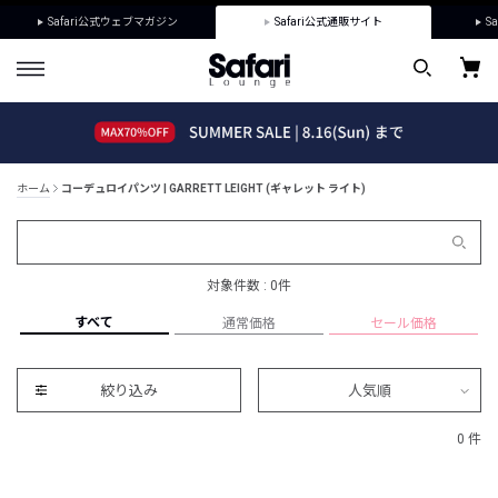
Safari公式ウェブマガジン
Safari公式通販サイト
Sa
ホーム
コーデュロイパンツ | GARRETT LEIGHT (ギャレット ライト)
対象件数 : 0件
すべて
通常価格
セール価格
絞り込み
人気順
0 件