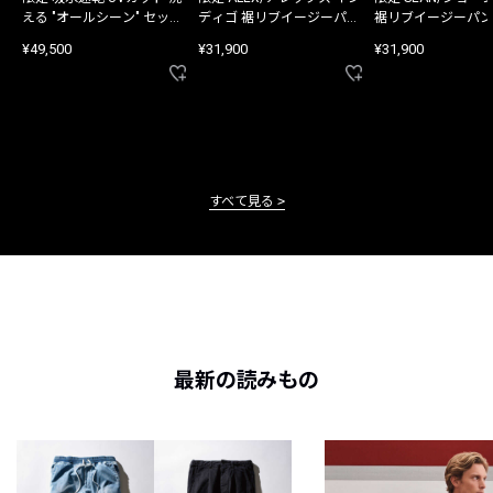
える "オールシーン" セット
ディゴ 裾リブイージーパン
裾リブイージーパン
アップ
ツ
¥49,500
¥31,900
¥31,900
すべて見る
最新の読みもの