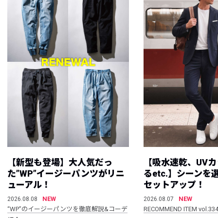
【新型も登場】大人気だっ
【吸水速乾、UV
た”WP”イージーパンツがリニ
るetc.】シーン
ューアル！
セットアップ！
NEW
NEW
2026.08.08
2026.08.07
“WP”のイージーパンツを徹底解説&コーデ
RECOMMEND ITEM vol.33