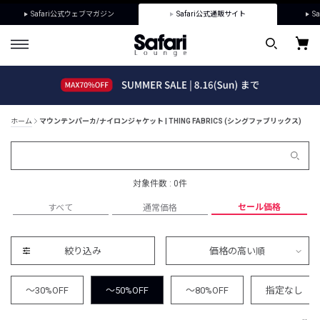
Safari公式ウェブマガジン
Safari公式通販サイト
Sa
ホーム
マウンテンパーカ/ナイロンジャケット | THING FABRICS (シングファブリックス)
対象件数 : 0件
セール価格
すべて
通常価格
絞り込み
価格の高い順
～30%OFF
～50%OFF
～80%OFF
指定なし