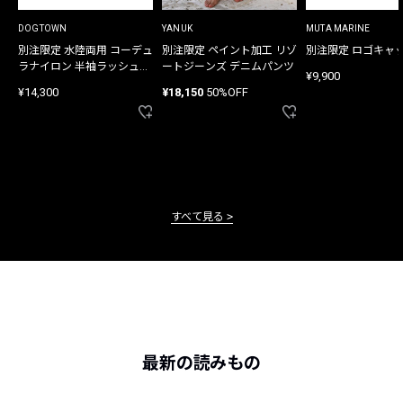
DOGTOWN
YANUK
MUTA MARINE
別注限定 水陸両用 コーデュ
別注限定 ペイント加工 リゾ
別注限定 ロゴキャ
ラナイロン 半袖ラッシュガ
ートジーンズ デニムパンツ
¥9,900
ード
¥14,300
¥18,150
50%OFF
すべて見る
最新の読みもの