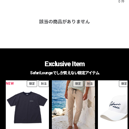
0 件
該当の商品がありません
Exclusive Item
Safari Loungeでしか買えない限定アイテム
NEW
限定
別注
限定
別注
限定