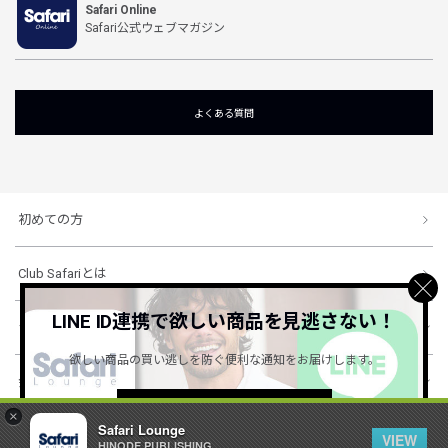
Safari Online
Safari公式ウェブマガジン
よくある質問
初めての方
Club Safariとは
LINE ID連携で欲しい商品を見逃さない！
ショッピングガイド
欲しい商品の買い逃しを防ぐ便利な通知をお届けします。
会社概要・規約
詳しくはこちら ＞
×
Safari Lounge
VIEW
HINODE PUBLISHING ..
© 1996-2026 HINODE PUBLISHING co., ltd. All Rights Reserved.