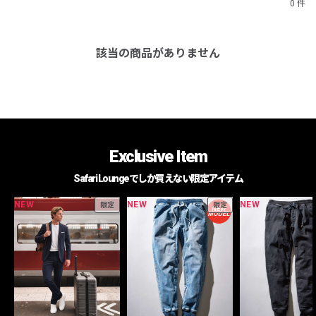
0 件
該当の商品がありません
Exclusive Item
Safari Loungeでしか買えない限定アイテム
NEW
NEW
NEW
限定
限定