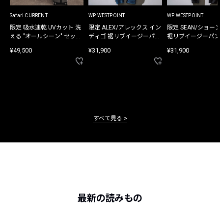
Safari CURRENT
WP WESTPOINT
WP WESTPOINT
限定 吸水速乾 UVカット 洗
限定 ALEX/アレックス イン
限定 SEAN/ショー
える "オールシーン" セット
ディゴ 裾リブイージーパン
裾リブイージーパン
アップ
ツ
¥49,500
¥31,900
¥31,900
すべて見る
最新の読みもの