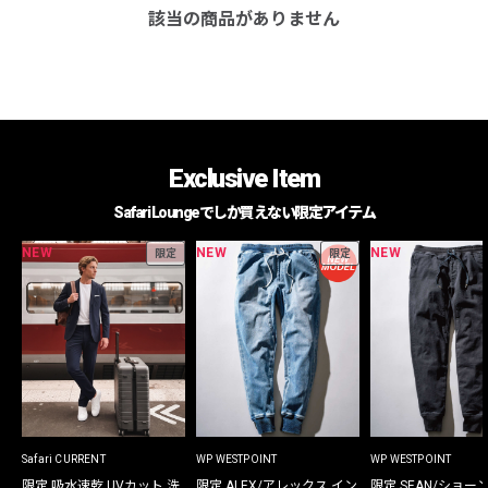
該当の商品がありません
Exclusive Item
Safari Loungeでしか買えない限定アイテム
NEW
NEW
NEW
限定
限定
Safari CURRENT
WP WESTPOINT
WP WESTPOINT
限定 吸水速乾 UVカット 洗
限定 ALEX/アレックス イン
限定 SEAN/ショー