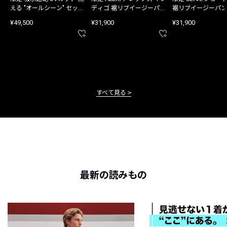
える "オールシーン" セット
ディゴ 裾リブイージーパン
裾リブイージーパン
アップ
ツ
¥49,500
¥31,900
¥31,900
すべて見る
最新の読みもの