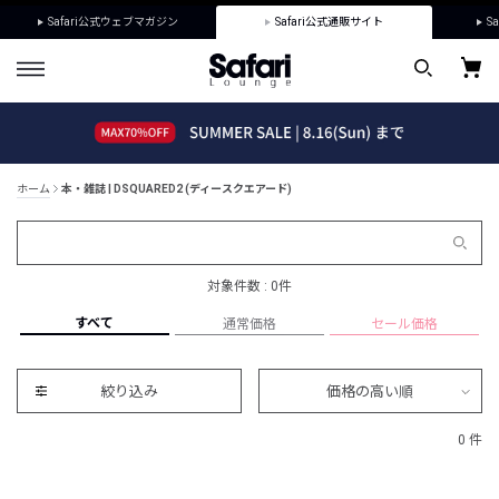
Safari公式ウェブマガジン
Safari公式通販サイト
Sa
ホーム
本・雑誌 | DSQUARED2 (ディースクエアード)
対象件数 : 0件
すべて
通常価格
セール価格
絞り込み
価格の高い順
0 件