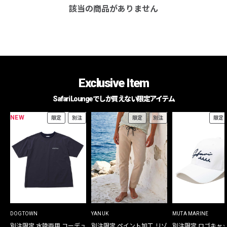
該当の商品がありません
Exclusive Item
Safari Loungeでしか買えない限定アイテム
NEW
限定
別注
限定
別注
限定
DOGTOWN
YANUK
MUTA MARINE
別注限定 水陸両用 コーデュ
別注限定 ペイント加工 リゾ
別注限定 ロゴキャ