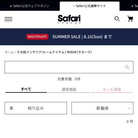
Safari公式ウェブマガジン
Safari公式通販サイト
Sa
ホーム
その他インテリア/ルームアイテム | YANUK (ヤヌーク)
対象件数 : 0件
すべて
通常価格
セール価格
絞り込み
新着順
0 件