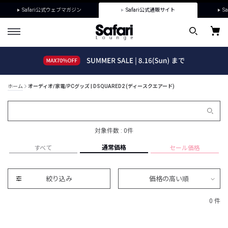
Safari公式ウェブマガジン
Safari公式通販サイト
Sa
ホーム
オーディオ/家電/PCグッズ | DSQUARED2 (ディースクエアード)
対象件数 : 0件
通常価格
すべて
セール価格
絞り込み
価格の高い順
0 件