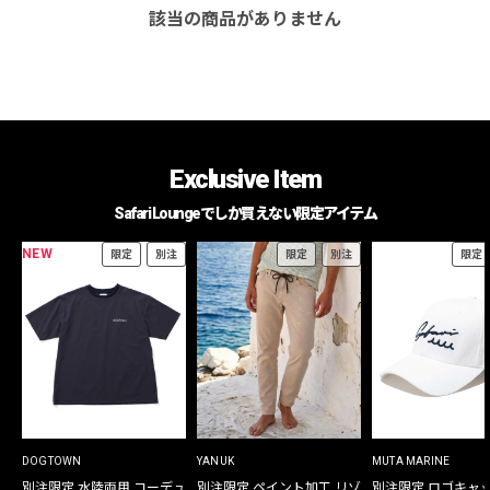
該当の商品がありません
Exclusive Item
Safari Loungeでしか買えない限定アイテム
NEW
限定
別注
限定
別注
限定
DOGTOWN
YANUK
MUTA MARINE
別注限定 水陸両用 コーデュ
別注限定 ペイント加工 リゾ
別注限定 ロゴキャ