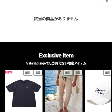
0 件
該当の商品がありません
Exclusive Item
Safari Loungeでしか買えない限定アイテム
NEW
限定
別注
限定
別注
限定