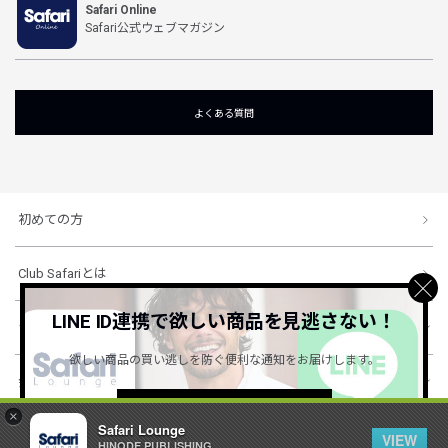
Safari Online
Safari公式ウェブマガジン
よくある質問
初めての方
Club Safariとは
LINE ID連携で欲しい商品を見逃さない！
ショッピングガイド
欲しい商品の買い逃しを防ぐ便利な通知をお届けします。
会社概要・規約
詳しくはこちら ＞
×
Safari Lounge
VIEW
HINODE PUBLISHING ..
© 1996-2026 HINODE PUBLISHING co., ltd. All Rights Reserved.