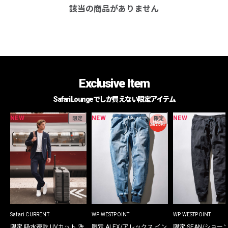
該当の商品がありません
Exclusive Item
Safari Loungeでしか買えない限定アイテム
NEW
NEW
NEW
限定
限定
Safari CURRENT
WP WESTPOINT
WP WESTPOINT
限定 吸水速乾 UVカット 洗
限定 ALEX/アレックス イン
限定 SEAN/ショー