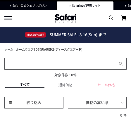
Safari公式ウェブマガジン
Safari公式通販サイト
Sa
ホーム
ルームウエア | DSQUARED2 (ディースクエアード)
対象件数 : 0件
すべて
通常価格
セール価格
絞り込み
価格の高い順
0 件