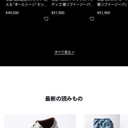
える "オールシーン" セット
ディゴ 裾リブイージーパン
裾リブイージーパン
アップ
ツ
¥49,500
¥31,900
¥31,900
すべて見る
最新の読みもの