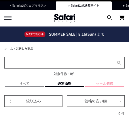
Safari公式ウェブマガジン
Safari公式通販サイト
Sa
ホーム
選択した商品
対象件数 : 0件
通常価格
すべて
セール価格
絞り込み
価格の安い順
0 件