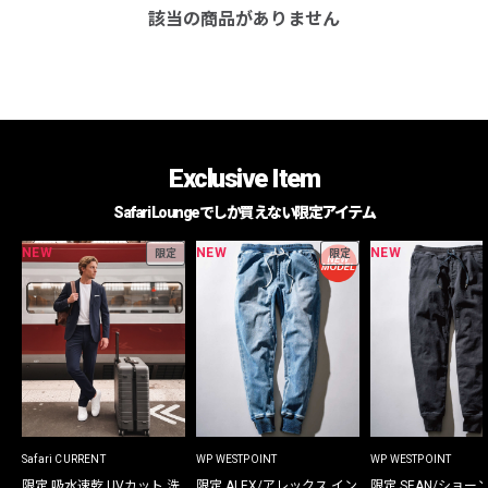
該当の商品がありません
Exclusive Item
Safari Loungeでしか買えない限定アイテム
NEW
NEW
NEW
限定
限定
Safari CURRENT
WP WESTPOINT
WP WESTPOINT
限定 吸水速乾 UVカット 洗
限定 ALEX/アレックス イン
限定 SEAN/ショー