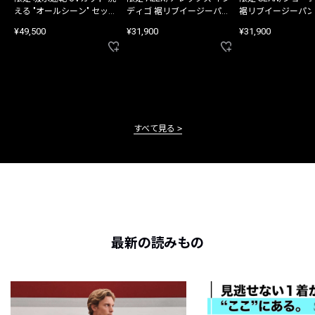
える "オールシーン" セット
ディゴ 裾リブイージーパン
裾リブイージーパン
アップ
ツ
¥49,500
¥31,900
¥31,900
すべて見る
最新の読みもの