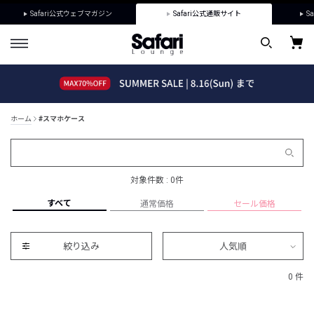
Safari公式ウェブマガジン
Safari公式通販サイト
Sa
ホーム
#スマホケース
対象件数 : 0件
すべて
通常価格
セール価格
絞り込み
人気順
0 件