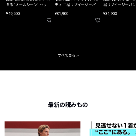
える "オールシーン" セット
ディゴ 裾リブイージーパン
裾リブイージーパン
アップ
ツ
¥49,500
¥31,900
¥31,900
すべて見る
最新の読みもの