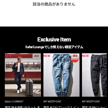
該当の商品がありません
Exclusive Item
Safari Loungeでしか買えない限定アイテム
NEW
NEW
NEW
限定
限定
Safari CURRENT
WP WESTPOINT
WP WESTPOINT
限定 吸水速乾 UVカット 洗
限定 ALEX/アレックス イン
限定 SEAN/ショー